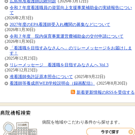
広島県准看護師試験問題
(2026年3月12日)
令和７年度看護職員の資質向上支援事業補助金の実績報告につい
て
(2026年2月3日)
2027年度のEPA看護師受入れ機関の募集などについて
(2026年1月30日)
令和７年度 院内保育事業運営費補助金の交付申請について
(2026年1月30日)
「看護職を目指すみなさんへ」のリレーメッセージをお届けしま
す！
(2025年12月23日)
リレーメッセージ 看護職を目指すみなさんへ Vol.3
(2025年12月23日)
准看護師免許証原本照合について
(2025年9月22日)
看護師等養成所WEB学校説明会（録画配信）
(2025年8月20日)
新着更新情報のRSSを受信する
病院を地域やこだわり条件から探せます。