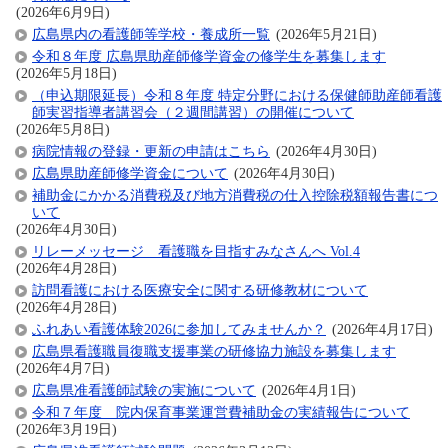
(2026年6月9日)
広島県内の看護師等学校・養成所一覧
(2026年5月21日)
令和８年度 広島県助産師修学資金の修学生を募集します
(2026年5月18日)
（申込期限延長）令和８年度 特定分野における保健師助産師看護
師実習指導者講習会（２週間講習）の開催について
(2026年5月8日)
病院情報の登録・更新の申請はこちら
(2026年4月30日)
広島県助産師修学資金について
(2026年4月30日)
補助金にかかる消費税及び地方消費税の仕入控除税額報告書につ
いて
(2026年4月30日)
リレーメッセージ 看護職を目指すみなさんへ Vol.4
(2026年4月28日)
訪問看護における医療安全に関する研修教材について
(2026年4月28日)
ふれあい看護体験2026に参加してみませんか？
(2026年4月17日)
広島県看護職員復職支援事業の研修協力施設を募集します
(2026年4月7日)
広島県准看護師試験の実施について
(2026年4月1日)
令和７年度 院内保育事業運営費補助金の実績報告について
(2026年3月19日)