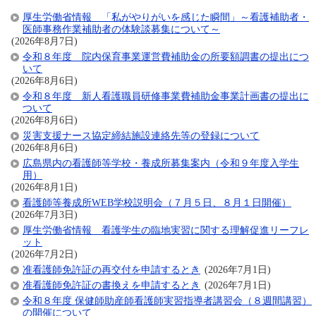
厚生労働省情報 「私がやりがいを感じた瞬間」～看護補助者・
医師事務作業補助者の体験談募集について～
(2026年8月7日)
令和８年度 院内保育事業運営費補助金の所要額調書の提出につ
いて
(2026年8月6日)
令和８年度 新人看護職員研修事業費補助金事業計画書の提出に
ついて
(2026年8月6日)
災害支援ナース協定締結施設連絡先等の登録について
(2026年8月6日)
広島県内の看護師等学校・養成所募集案内（令和９年度入学生
用）
(2026年8月1日)
看護師等養成所WEB学校説明会（７月５日、８月１日開催）
(2026年7月3日)
厚生労働省情報 看護学生の臨地実習に関する理解促進リーフレ
ット
(2026年7月2日)
准看護師免許証の再交付を申請するとき
(2026年7月1日)
准看護師免許証の書換えを申請するとき
(2026年7月1日)
令和８年度 保健師助産師看護師実習指導者講習会（８週間講習）
の開催について