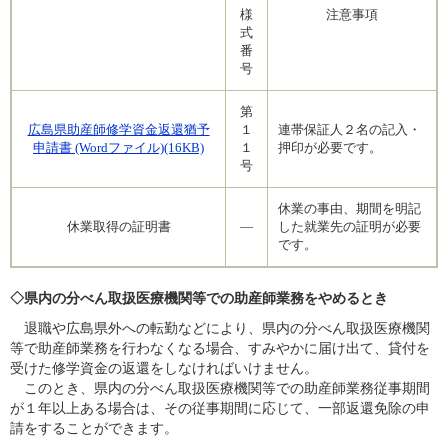
様
注意事項
式
番
号
第
広島県助産師修学資金返還猶予
１
連帯保証人２名の記入・
申請書 (Wordファイル)(16KB)
１
押印が必要です。
号
休業の事由、期間を明記
休業取得の証明書
―
した就業先の証明が必要
です。
◇県内の分べん取扱医療機関等での助産師業務をやめるとき
退職や広島県外への転勤などにより、県内の分べん取扱医療機関
等で助産師業務を行わなくなる場合、すみやかに届け出て、貸付を
受けた修学資金の返還をしなければいけません。
このとき、県内の分べん取扱医療機関等での助産師業務従事期間
が１年以上ある場合は、その従事期間に応じて、一部返還免除の申
請をすることができます。