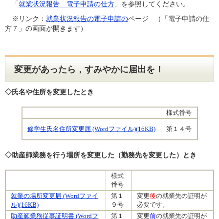
「
就業状況報告 電子申請の仕方
」を参照してください。
※リンク：
就業状況報告の電子申請の
ページ （「電子申請の仕
方７」の画面が開きます）
変更があったら，すみやかに届出を！
◇氏名や住所を変更したとき
様式番号
修学生氏名住所変更届 (Wordファイル)(16KB)
第１４号
◇助産師業務を行う場所を変更した（勤務先を変更した）とき
様式
番号
就業の場所変更届 (Wordファイ
第１
変更
後
の就業先の証明が
ル)(16KB)
９号
必要です。
助産師業務従事証明書 (Wordフ
第１
変更
前
の就業先の証明が