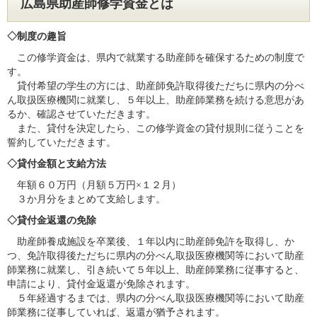
広島県助産師修学資金とは
◇制度の趣旨
この修学資金は、県内で就業する助産師を確保するための制度で
す。
貸付希望の学生の方には、助産師免許取得後ただちに県内の分べ
ん取扱医療機関に就業し、５年以上、助産師業務を続ける意思があ
るか、確認させていただきます。
また、貸付を決定したら、この修学資金の貸付規則に従うことを
誓約していただきます。
◇貸付金額と支給方法
年額６０万円（月額５万円×１２月）
３か月分をまとめて支給します。
◇貸付金返還の免除
助産師養成施設を卒業後、１年以内に助産師免許を取得し、か
つ、免許取得後ただちに県内の分べん取扱医療機関等において助産
師業務に就業し、引き続いて５年以上、助産師業務に従事すると、
申請により、貸付金返還が免除されます。
５年経過するまでは、県内の分べん取扱医療機関等において助産
師業務に従事していれば、返還が猶予されます。