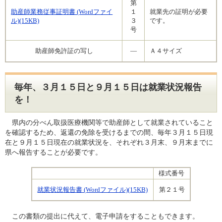
第
助産師業務従事証明書 (Wordファイ
１
就業先の証明が必要
ル)(15KB)
３
です。
号
助産師免許証の写し
―
Ａ４サイズ
毎年、３月１５日と９月１５日は就業状況報告
を！
県内の分べん取扱医療機関等で助産師として就業されていること
を確認するため、返還の免除を受けるまでの間、毎年３月１５日現
在と９月１５日現在の就業状況を、それぞれ３月末、９月末までに
県へ報告することが必要です。
様式番号
就業状況報告書 (Wordファイル)(15KB)
第２１号
この書類の提出に代えて、電子申請をすることもできます。