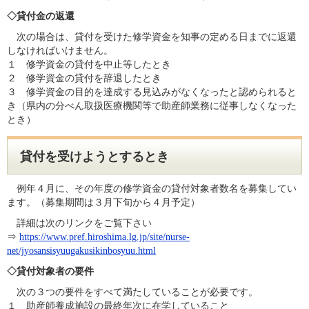
◇貸付金の返還
次の場合は、貸付を受けた修学資金を知事の定める日までに返還
しなければいけません。
１ 修学資金の貸付を中止等したとき
２ 修学資金の貸付を辞退したとき
３ 修学資金の目的を達成する見込みがなくなったと認められると
き（県内の分べん取扱医療機関等で助産師業務に従事しなくなった
とき）
貸付を受けようとするとき
例年４月に、その年度の修学資金の貸付対象者数名を募集してい
ます。（募集期間は３月下旬から４月予定）
詳細は次のリンクをご覧下さい
⇒
https://www.pref.hiroshima.lg.jp/site/nurse-
net/jyosansisyuugakusikinbosyuu.html
◇貸付対象者の要件
次の３つの要件をすべて満たしていることが必要です。
１ 助産師養成施設の最終年次に在学していること