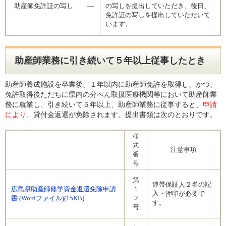
助産師免許証の写し
―
の写しを提出していただき、後日、
免許証の写しを提出していただいて
います。
助産師業務に引き続いて５年以上従事したとき
助産師養成施設を卒業後、１年以内に助産師免許を取得し、かつ、
免許取得後ただちに県内の分べん取扱医療機関等において助産師業
務に就業し、引き続いて５年以上、助産師業務に従事すると、
申請
により
、貸付金返還が免除されます。提出書類は次のとおりです。
様
式
注意事項
番
号
第
連帯保証人２名の記
広島県助産師修学資金返還免除申請
１
入・押印が必要で
書 (Wordファイル)(15KB)
２
す。
号