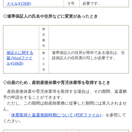
ァイル)(15KB)
３号
必要です。
◇連帯保証人の氏名や住所などに変更があったとき
様
式
番
号
保証人に関する
連帯保証人の住所が県外である場合は、当
第
届 (Wordファイ
該保証人の住民票の写しが必要です。
２
ル)(16KB)
０
号
◇出産のため，産前産後休業や育児休業等を取得するとき
産前産後休業や育児休業等を取得する場合は、その期間、返還猶
予の申請をすることができます。
ただし、この期間は助産師業務に従事した期間には算入されませ
ん。
「
休業取得と返還免除時期について (PDFファイル)
」を参照して
ください。