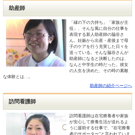
助産師
「縁の下の力持ち」「家族が主
役」、そんな風に自分の仕事を
表現する新人助産師の脇谷さ
ん。妊娠から出産・産後まで母
子のケアを行う充実した日々を
送っている。そんな脇谷さんが
助産師になると決断したのは、
なんと中学生の時だった。彼女
の人生を決めた、その時の素敵
な体験とは…。
助産師の紹介ページへ
訪問看護師
訪問看護師は在宅療養者や家族
が安心して療養生活が送れるよ
うに援助する仕事で、“在宅療養
者のサポーター”と言われていま