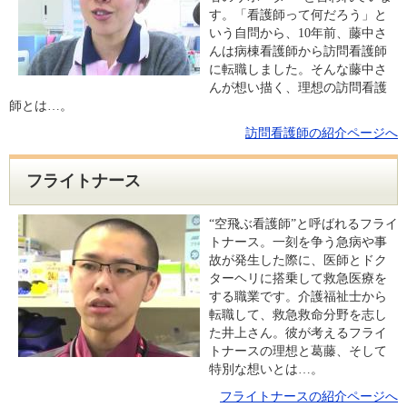
す。「看護師って何だろう」と
いう自問から、10年前、藤中さ
んは病棟看護師から訪問看護師
に転職しました。そんな藤中さ
んが想い描く、理想の訪問看護
師とは…。
訪問看護師の紹介ページへ
フライトナース
“空飛ぶ看護師”と呼ばれるフライ
トナース。一刻を争う急病や事
故が発生した際に、医師とドク
ターヘリに搭乗して救急医療を
する職業です。介護福祉士から
転職して、救急救命分野を志し
た井上さん。彼が考えるフライ
トナースの理想と葛藤、そして
特別な想いとは…。
フライトナースの紹介ページへ