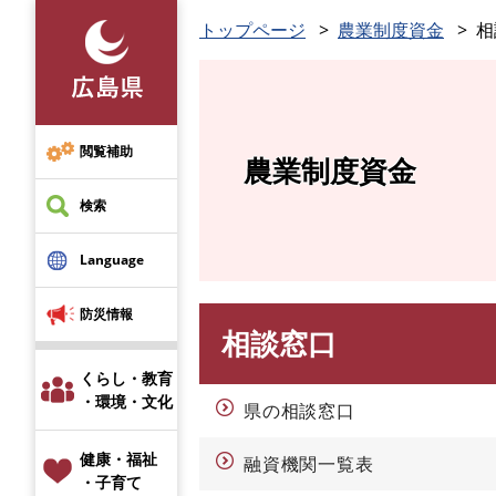
ペ
トップページ
農業制度資金
相
ー
ジ
の
先
頭
閲覧補助
農業制度資金
で
す
検索
。
Language
防災情報
相談窓口
本
文
くらし・教育
・環境・文化
県の相談窓口
健康・福祉
融資機関一覧表
・子育て