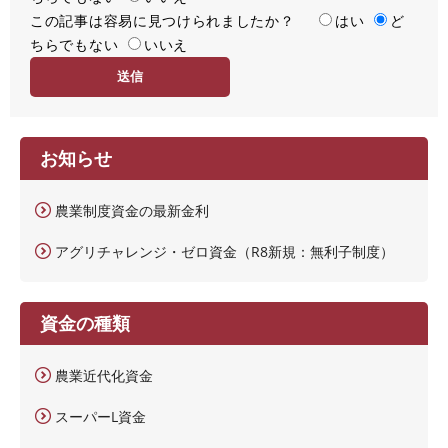
この記事は容易に見つけられましたか？
度
容
はい
ど
ちらでもない
易
いいえ
度
お知らせ
農業制度資金の最新金利
アグリチャレンジ・ゼロ資金（R8新規：無利子制度）
資金の種類
農業近代化資金
スーパーL資金