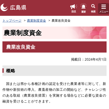
このページの本文へ
重要
防災
検索
メニュー
ペ
トップページ
農業制度資金
農業改良資金
ー
ジ
農業制度資金
の
先
頭
農業改良資金
で
本
す
文
。
掲載日
2024年4月1日
概略
国または県から各種計画の認定を受けた農業者等に対して、新
作物や新技術の導入、農畜産物の加工の開始など、チャレンジ性
のある取組（農業改良措置）を実施する場合などに必要な資金の
融資を受けることができます。