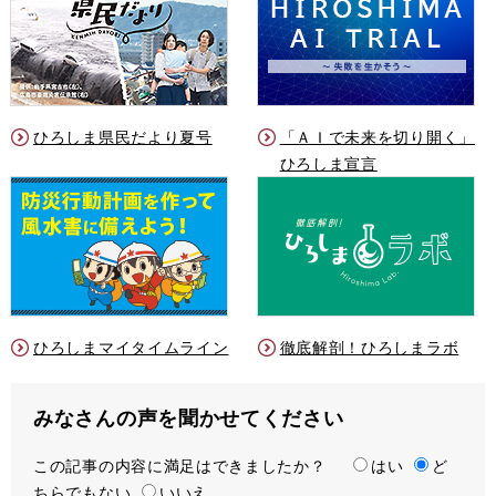
ひろしま県民だより夏号
「ＡＩで未来を切り開く」
ひろしま宣言
ひろしまマイタイムライン
徹底解剖！ひろしまラボ
みなさんの声を聞かせてください
この記事の内容に満足はできましたか？
満
はい
ど
ちらでもない
足
いいえ