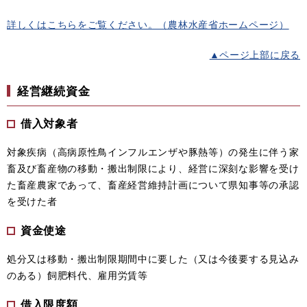
詳しくはこちらをご覧ください。（農林水産省ホームページ）
▲ページ上部に戻る
経営継続資金
借入対象者
対象疾病（高病原性鳥インフルエンザや豚熱等）の発生に伴う家
畜及び畜産物の移動・搬出制限により、経営に深刻な影響を受け
た畜産農家であって、畜産経営維持計画について県知事等の承認
を受けた者
資金使途
処分又は移動・搬出制限期間中に要した（又は今後要する見込み
のある）飼肥料代、雇用労賃等
借入限度額