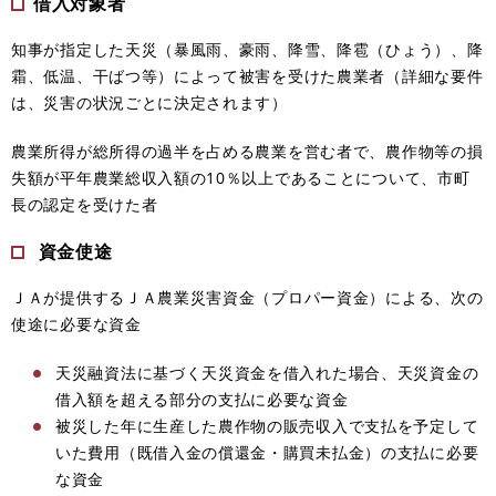
借入対象者
知事が指定した天災（暴風雨、豪雨、降雪、降雹（ひょう）、降
霜、低温、干ばつ等）によって被害を受けた農業者（詳細な要件
は、災害の状況ごとに決定されます）
農業所得が総所得の過半を占める農業を営む者で、農作物等の損
失額が平年農業総収入額の10％以上であることについて、市町
長の認定を受けた者
資金使途
ＪＡが提供するＪＡ農業災害資金（プロパー資金）による、次の
使途に必要な資金
天災融資法に基づく天災資金を借入れた場合、天災資金の
借入額を超える部分の支払に必要な資金
被災した年に生産した農作物の販売収入で支払を予定して
いた費用（既借入金の償還金・購買未払金）の支払に必要
な資金