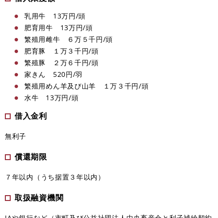
乳用牛 13万円/頭
肥育用牛 13万円/頭
繁殖用雌牛 ６万５千円/頭
肥育豚 １万３千円/頭
繁殖豚 ２万６千円/頭
家きん 520円/羽
繁殖用めん羊及び山羊 １万３千円/頭
水牛 13万円/頭
借入金利
無利子
償還期限
７年以内（うち据置３年以内）
取扱融資機関
JAや銀行など（市町及び公益社団法人中央畜産会と利子補給契約