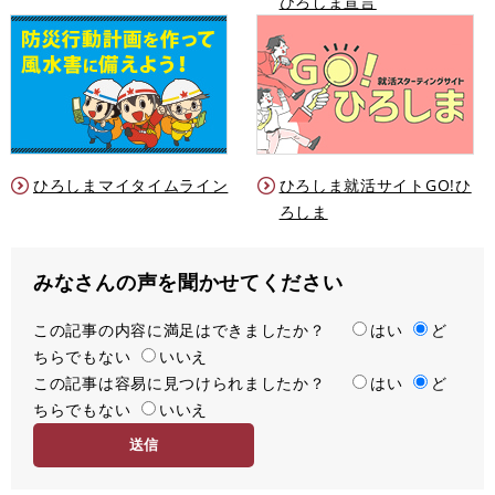
ひろしま宣言
ひろしまマイタイムライン
ひろしま就活サイトGO!ひ
ろしま
みなさんの声を聞かせてください
この記事の内容に満足はできましたか？
満
はい
ど
ちらでもない
足
いいえ
この記事は容易に見つけられましたか？
度
容
はい
ど
ちらでもない
易
いいえ
度