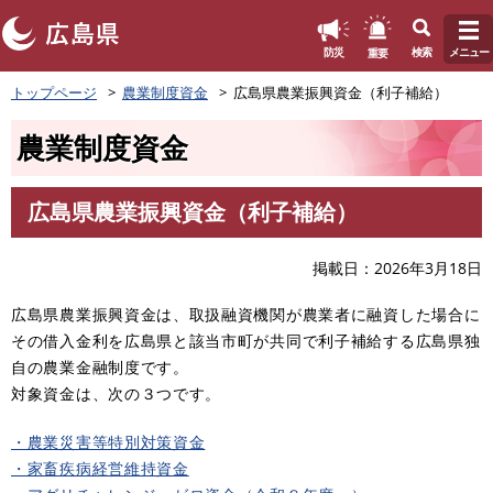
このページの本文へ
重要
防災
検索
メニュー
ペ
トップページ
農業制度資金
広島県農業振興資金（利子補給）
ー
ジ
農業制度資金
の
先
頭
広島県農業振興資金（利子補給）
で
本
す
文
。
掲載日
2026年3月18日
広島県農業振興資金は、取扱融資機関が農業者に融資した場合に
その借入金利を広島県と該当市町が共同で利子補給する広島県独
自の農業金融制度です。
対象資金は、次の３つです。
・農業災害等特別対策資金
・家畜疾病経営維持資金