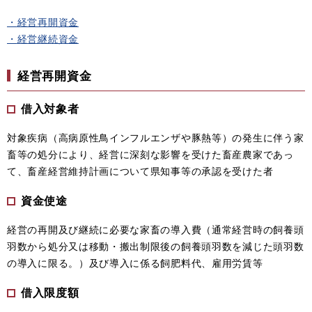
・
経営再開資金
・
経営継続資金
経営再開資金
借入対象者
対象疾病（高病原性鳥インフルエンザや豚熱等）の発生に伴う家
畜等の処分により、経営に深刻な影響を受けた畜産農家であっ
て、畜産経営維持計画について県知事等の承認を受けた者
資金使途
経営の再開及び継続に必要な家畜の導入費（通常経営時の飼養頭
羽数から処分又は移動・搬出制限後の飼養頭羽数を減じた頭羽数
の導入に限る。）及び導入に係る飼肥料代、雇用労賃等
借入限度額