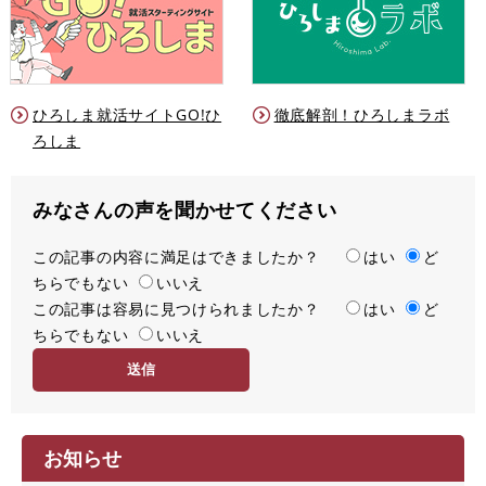
ひろしま就活サイトGO!ひ
徹底解剖！ひろしまラボ
ろしま
みなさんの声を聞かせてください
この記事の内容に満足はできましたか？
満
はい
ど
ちらでもない
足
いいえ
この記事は容易に見つけられましたか？
度
容
はい
ど
ちらでもない
易
いいえ
度
お知らせ