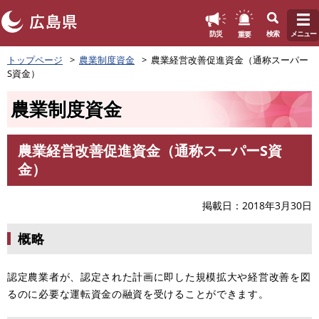
このページの本文へ
重要
防災
検索
メニュー
ペ
トップページ
農業制度資金
農業経営改善促進資金（通称スーパー
ー
S資金）
ジ
の
農業制度資金
先
頭
で
農業経営改善促進資金（通称スーパーS資
す
本
金）
。
文
掲載日
2018年3月30日
概略
認定農業者が、認定された計画に即した規模拡大や経営改善を図
るのに必要な運転資金の融資を受けることができます。