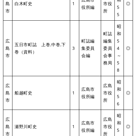
島
白木町史
1
市役
◎
役所編
5
市
所
5
昭
町誌
和
広
町誌編
編集
5
五日市町誌 上巻,中巻,下
島
3
集委員
委員
4
◎
巻（資料）
市
会編
会事
～
務局
5
8
昭
広
広島
広島市
和
島
船越町史
1
市役
◎
役所編
5
市
所
6
昭
広
広島
広島市
和
島
瀬野川町史
1
市役
◎
役所編
5
市
所