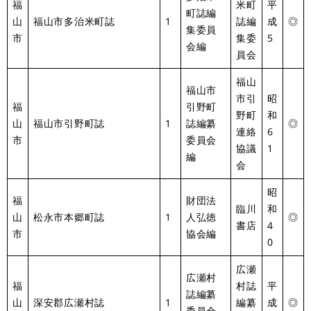
福
米町
平
町誌編
山
福山市多治米町誌
1
誌編
成
◎
集委員
市
集委
5
会編
員会
福山
福山市
市引
昭
福
引野町
野町
和
山
福山市引野町誌
1
誌編纂
◎
連絡
6
市
委員会
協議
1
編
会
昭
福
財団法
臨川
和
山
松永市本郷町誌
1
人弘徳
◎
書店
4
市
協会編
0
広瀬
広瀬村
福
村誌
平
誌編纂
山
深安郡広瀬村誌
1
編纂
成
◎
委員会