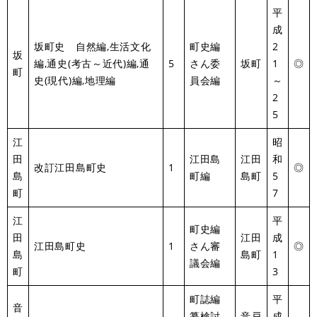
平
成
坂町史 自然編,生活文化
町史編
2
坂
編,通史(考古～近代)編,通
5
さん委
坂町
1
◎
町
史(現代)編,地理編
員会編
～
2
5
江
昭
田
江田島
江田
和
改訂江田島町史
1
◎
島
町編
島町
5
町
7
江
平
町史編
田
江田
成
江田島町史
1
さん審
◎
島
島町
1
議会編
町
3
町誌編
平
音
纂検討
音戸
成