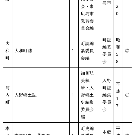
島市
会・東
2
広島市
0
教育委
員会編
町誌
昭
大
町誌編
編纂
和
和
大和町誌
1
纂委員
◎
委員
5
町
会編
会
8
細川弘
美執
入野
平
河
筆・入
町誌
成
内
入野郷土誌
1
野郷土
編集
◎
1
町
史編集
委員
7
委員会
会
編
本
町史編
平
本郷