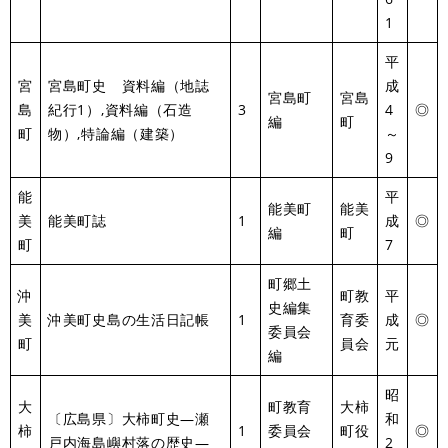
1
平
宮
宮島町史 資料編（地誌
成
宮島町
宮島
島
紀行1）,資料編（石造
3
4
◎
編
町
町
物）,特論編（建築）
～
9
能
平
能美町
能美
美
能美町誌
1
成
◎
編
町
町
7
町郷土
沖
町教
平
史編集
美
沖美町史島の生活日記帳
1
育委
成
◎
委員会
町
員会
元
編
昭
大
町教育
大柿
〔広島県〕大柿町史―瀬
和
柿
1
委員会
町役
◎
戸内海島嶼村落の歴史―
2