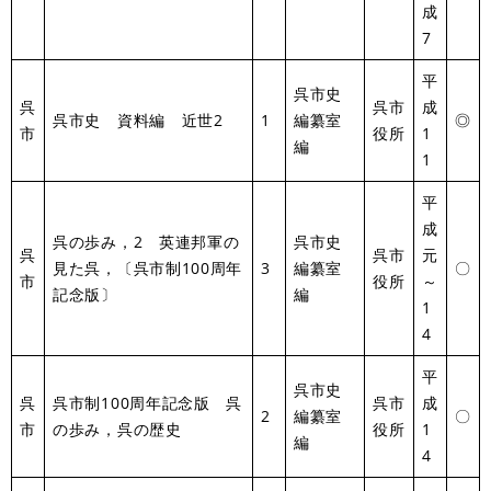
成
7
平
呉市史
呉
呉市
成
呉市史 資料編 近世2
1
編纂室
◎
市
役所
1
編
1
平
成
呉の歩み，2 英連邦軍の
呉市史
呉
呉市
元
見た呉，〔呉市制100周年
3
編纂室
〇
市
役所
～
記念版〕
編
1
4
平
呉市史
呉
呉市制100周年記念版 呉
呉市
成
2
編纂室
〇
市
の歩み，呉の歴史
役所
1
編
4