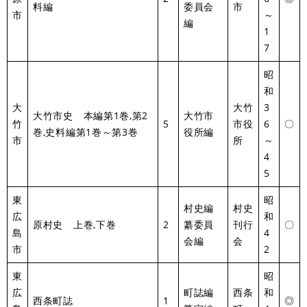
料編
委員会
市
市
～
編
1
7
昭
和
大
大竹
3
大竹市史 本編第1巻,第2
大竹市
竹
5
市役
6
〇
巻,史料編第1巻～第3巻
役所編
市
所
～
4
5
東
昭
村史編
村史
広
和
原村史 上巻,下巻
2
纂委員
刊行
〇
島
4
会編
会
市
2
東
昭
広
町誌編
西条
和
西条町誌
1
◎