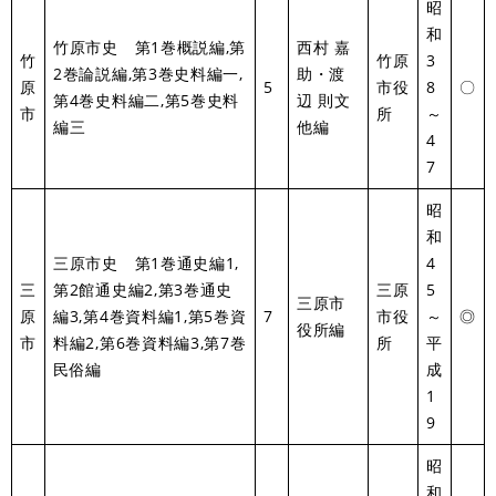
昭
和
竹原市史 第1巻概説編,第
西村 嘉
竹
竹原
3
2巻論説編,第3巻史料編一,
助・渡
原
5
市役
8
〇
第4巻史料編二,第5巻史料
辺 則文
市
所
～
編三
他編
4
7
昭
和
三原市史 第1巻通史編1,
4
三
第2館通史編2,第3巻通史
三原
5
三原市
原
編3,第4巻資料編1,第5巻資
7
市役
～
◎
役所編
市
料編2,第6巻資料編3,第7巻
所
平
民俗編
成
1
9
昭
和