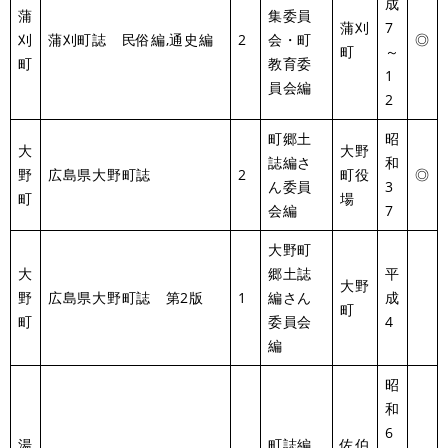
成
蒲
集委員
蒲刈
7
刈
蒲刈町誌 民俗編,通史編
2
会・町
◎
町
～
町
教育委
1
員会編
2
町郷土
昭
大
大野
誌編さ
和
野
広島県大野町誌
2
町役
◎
ん委員
3
町
場
会編
7
大野町
大
郷土誌
平
大野
野
広島県大野町誌 第2版
1
編さん
成
町
町
委員会
4
編
昭
和
6
湯
町誌編
佐伯