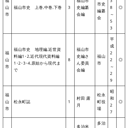
福
福山市
3
市史
山
福山市史 上巻,中巻,下巻
3
史編纂
8
◎
編纂
市
会編
～
会
5
3
平
成
福山市史 地理編,近世資
福山市
福
2
料編1･2,近代現代資料編
史編さ
福山
山
8
2
◎
1･2･3･4,原始から現代ま
ん委員
市
市
～
で
会編
2
9
昭
福
松永
村田 露
和
山
松永町誌
1
町役
◎
月
2
市
場
7
多治
多治米