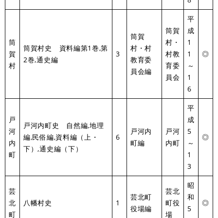
平
筒賀
成
筒賀
筒
村・
1
筒賀村史 資料編第1巻,第
村・村
賀
3
村教
1
◎
2巻,通史編
教育委
村
育委
～
員会編
員会
1
6
平
戸
成
戸河内町史 自然編,地理
河
戸河内
戸河
5
編,民俗編,資料編（上・
6
◎
内
町編
内町
～
下）,通史編（下）
町
1
3
昭
芸
芸北
芸北町
和
北
八幡村史
1
町役
◎
役場編
5
町
場