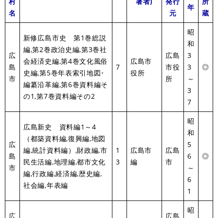
村
著者)
発行
所
年
名
元
蔵
昭
新修広島市史 第1巻総説
和
編,第2巻政治史編,第3巻社
広
広島
3
会経済史編,第4巻文化風俗
広島市
島
7
市役
3
◎
史編,第5巻年表索引地図･
役所
市
所
～
編纂沿革編,第6巻資料編そ
3
の1,第7巻資料編その2
7
昭
広島新史 資料編1～4
和
（都築資料編,復興編,地図
広
5
編,統計資料編）,財政編,市
1
広島市
広島
島
6
◎
民生活編,地理編,都市文化
3
編
市
市
～
編,行政編,経済編,歴史編,
6
社会編,年表編
1
昭
広
広島