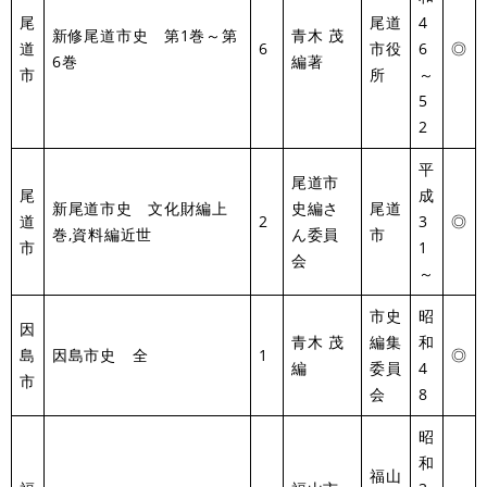
尾
尾道
4
新修尾道市史 第1巻～第
青木 茂
道
6
市役
6
◎
6巻
編著
市
所
～
5
2
平
尾道市
尾
成
新尾道市史 文化財編上
史編さ
尾道
道
2
3
◎
巻,資料編近世
ん委員
市
市
1
会
～
市史
昭
因
青木 茂
編集
和
島
因島市史 全
1
◎
編
委員
4
市
会
8
昭
和
福山