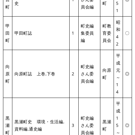
史
町
5
町
員会編
1
昭
甲
町史編
町教
和
田
甲田町誌
1
集委員
育委
〇
4
町
編
員会
2
平
成
向
町史編
向原
元
原
向原町誌 上巻,下巻
2
さん委
◎
町
～
町
員会編
1
4
平
成
黒
町史編
1
黒瀬町史 環境・生活編,
黒瀬
瀬
3
さん委
5
◎
資料編,通史編
町
町
員会編
～