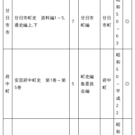
和
廿
5
日
廿日市町史 資料編1～5,
廿日市
廿日
7
0
◎
市
通史編上,下
町編
市町
～
市
6
3
昭
和
5
府
町史編
0
安芸府中町史 第1巻～第
府中
中
5
集委員
～
◎
5巻
町
町
会編
平
成
2
2
昭
和