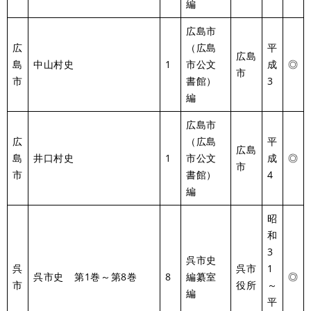
編
広島市
広
（広島
平
広島
島
中山村史
1
市公文
成
◎
市
市
書館）
3
編
広島市
広
（広島
平
広島
島
井口村史
1
市公文
成
◎
市
市
書館）
4
編
昭
和
3
呉市史
呉
呉市
1
呉市史 第1巻～第8巻
8
編纂室
◎
市
役所
～
編
平