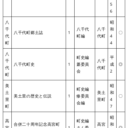
5
6
八
昭
千
八千代
八千
和
八千代町郷土誌
1
〇
代
町編
代町
4
町
4
八
町史編
平
千
八千
八千代町史
1
纂委員
成
◎
代
代町
会
2
町
美
昭
町史編
土
美土
和
美土里の歴史と伝説
1
修委員
〇
里
里町
4
会編
町
7
昭
高
町史編
合併二十周年記念高宮町
高宮
和
宮
1
さん委
◎