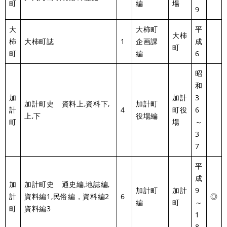
町
編
場
9
大
大柿町
平
大柿
柿
大柿町誌
1
企画課
成
町
町
編
6
昭
和
加
加計
3
加計町史 資料上,資料下,
加計町
計
4
町役
6
上,下
役場編
町
場
～
3
7
平
成
加
加計町史 通史編,地誌編,
加計町
加計
9
計
資料編1,民俗編，資料編2
6
◎
編
町
～
町
資料編3
1
8