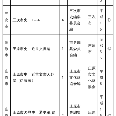
0
三次市
平
三
史編集
三次
成
次
三次市史 1～4
4
◎
委員会
市
1
市
編
6
昭
庄
市史編
庄原
和
原
庄原市史 近世文書編
1
纂委員
◎
市
5
市
会編
5
庄原
庄
庄原市
平
庄原市史 近世文書天野
市文
原
1
文化財
成
屋（伊藤家）
化財
市
協会編
6
協会
平
成
庄原市
庄
1
庄原市の歴史 通史編,資
史編集
庄原
原
2
6
◎