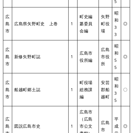
5
昭
広
町史編
矢野
和
島
広島県矢野町史 上巻
1
纂委員
町役
◎
3
市
会編
場
3
昭
広
広島
広島市
和
島
新修矢野町誌
1
市役
◎
役所編
5
市
所
5
昭
広
町役場
安芸
和
島
船越町郷土誌
1
総務課
郡船
〇
3
市
編
越町
5
広島市
広
（広島
平
広島
島
図説広島市史
1
市公文
成
◎
市