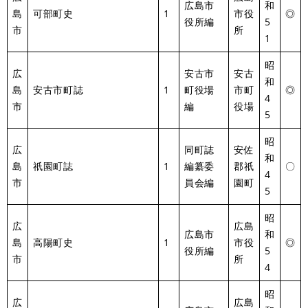
広島市
和
島
可部町史
1
市役
◎
役所編
5
市
所
1
昭
広
安古市
安古
和
島
安古市町誌
1
町役場
市町
◎
4
市
編
役場
5
昭
広
同町誌
安佐
和
島
祇園町誌
1
編纂委
郡祇
〇
4
市
員会編
園町
5
昭
広
広島
広島市
和
島
高陽町史
1
市役
◎
役所編
5
市
所
4
昭
広
広島