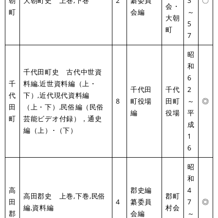
朝
大朝町史 上巻,下巻
2
纂委員
3
〇
会・
町
会編
～
大朝
5
町
7
昭
和
千代田町史 古代中世資
6
千
料編,近世資料編（上・
千代田
千代
2
代
下）,近代現代資料編
8
町役場
田町
～
◎
田
（上・下）,民俗編（民俗
編
役場
平
町
芸能ビデオ付録），通史
成
編（上）･（下）
1
6
昭
和
高
郡史編
4
高田郡史 上巻,下巻,民俗
郡町
田
4
纂委員
7
◎
編,資料編
村会
郡
会編
～