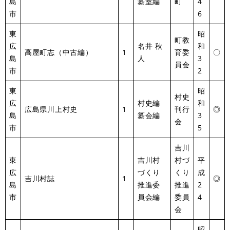
島
纂室編
町
4
市
6
東
昭
町教
広
名井 秋
和
高屋町志（中古編）
1
育委
〇
島
人
3
員会
市
2
東
昭
村史
広
村史編
和
広島県川上村史
1
刊行
◎
島
纂会編
3
会
市
5
吉川
東
吉川村
村づ
平
広
づくり
くり
成
吉川村誌
1
◎
島
推進委
推進
2
市
員会編
委員
4
会
昭