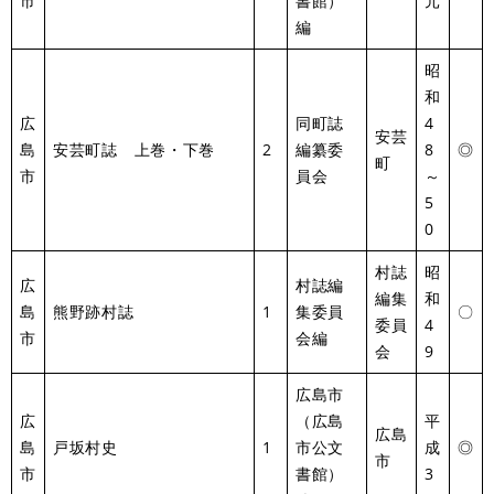
市
書館）
元
編
昭
和
広
同町誌
4
安芸
島
安芸町誌 上巻・下巻
2
編纂委
8
◎
町
市
員会
～
5
0
村誌
昭
広
村誌編
編集
和
島
熊野跡村誌
1
集委員
〇
委員
4
市
会編
会
9
広島市
広
（広島
平
広島
島
戸坂村史
1
市公文
成
◎
市
市
書館）
3