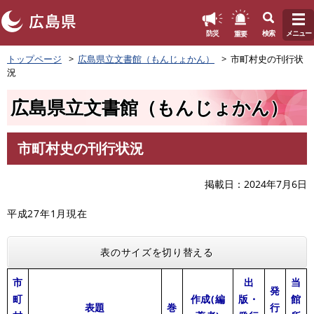
このページの本文へ
重要
防災
検索
メニュー
ペ
トップページ
広島県立文書館（もんじょかん）
市町村史の刊行状
ー
況
ジ
の
広島県立文書館（もんじょかん）
先
頭
で
市町村史の刊行状況
す
本
。
文
掲載日
2024年7月6日
平成27年1月現在
表のサイズを切り替える
市
出
当
発
町
作成(編
版・
館
表題
巻
行