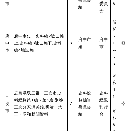
市
委員
6
編
会
昭
和
府
府中市史 史料編2近世編
6
府中市
府中
中
上,史料編3近世編下,史料
3
1
◎
編
市
市
編4地誌編
～
6
3
昭
和
3
広島県双三郡・三次市史
史料総
史料
三
1
料総覧第1編～第5篇,別巻
覧編修
総覧
次
7
～
◎
三次分家済美録,明治・大
委員会
刊行
市
昭
正・昭和新聞資料
編
会
和
6