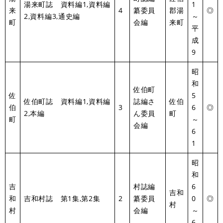
湯来町誌 資料編1,資料編
1
来
4
纂委員
郡湯
◎
2,資料編3,通史編
～
町
会編
来町
平
成
9
昭
和
佐伯町
佐
5
佐伯町誌 資料編1,資料編
誌編さ
佐伯
伯
3
6
◎
2,本編
ん委員
町
町
～
会編
6
1
昭
和
吉
村誌編
6
吉和
和
吉和村誌 第1集,第2集
2
纂委員
0
◎
村
村
会編
～
6