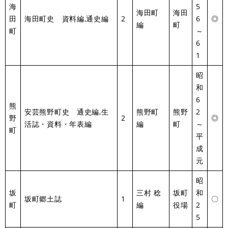
海
5
海田町
海田
田
海田町史 資料編,通史編
2
6
◎
編
町
町
～
6
1
昭
和
6
熊
安芸熊野町史 通史編,生
熊野町
熊野
2
野
2
◎
活誌・資料・年表編
編
町
～
町
平
成
元
昭
坂
三村 稔
坂町
和
坂町郷土誌
1
〇
町
編
役場
2
5