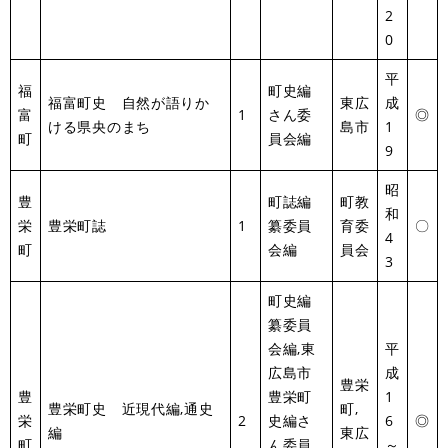
2
0
平
福
町史編
福富町史 自然が語りか
東広
成
富
1
さん委
◎
ける県央のまち
島市
1
町
員会編
9
昭
豊
町誌編
町教
和
栄
豊栄町誌
1
纂委員
育委
〇
4
町
会編
員会
3
町史編
纂委員
会編,東
平
広島市
成
豊栄
豊
豊栄町
1
豊栄町史 近現代編,通史
町,
栄
2
史編さ
6
◎
編
東広
町
ん委員
～