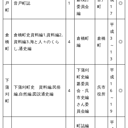
戸
音戸町誌
1
◎
委員会
町
1
町
編
7
平
成
倉
倉橋町史資料編1,資料編2,
倉橋町
倉橋
3
橋
資料編3,海と人々のくら
4
◎
編
町
～
町
し,通史編
1
3
下蒲刈
平
町史編
成
下
纂委員
1
蒲
下蒲刈町史 資料編,民俗
呉市
4
会・呉
6
◎
刈
編,自然編,図説通史編
役所
市史編
～
町
さん委
1
員会編
9
平
町誌編