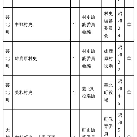
1
村史
昭
芸
村史編
編纂
和
北
中野村史
1
纂委員
◎
委員
3
町
会編
会
4
昭
芸
村史編
雄鹿
和
北
雄鹿原村史
1
纂委員
原村
◎
3
町
会編
役場
2
昭
芸
芸北
芸北町
和
北
美和村史
1
町役
◎
役場編
4
町
場
5
昭
町教
和
育委
大
町史編
5
員