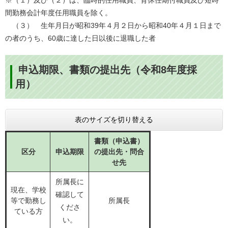
※（１）及び（２）は、臨時的任用職員、育休任期付職員及び短時
間勤務会計年度任用職員を除く。
（３） 生年月日が昭和39年４月２日から昭和40年４月１日まで
の者のうち、60歳に達した日以後に退職した者
申込期限、書類の提出先（令和8年度採
用）
表のサイズを切り替える
書類（申込書）
区分
申込期限
の提出先・問合
せ先
所属長に
現在、学校
確認して
等で勤務し
所属長
くださ
ている方
い。