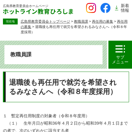
ペ
新着
広島県教育委員会
ホームページ
ー
情報
ジ
の
広島県教育委員会トップページ
>
教職員課
>
再任用の募集
>
再任用
現在地
の募集
>
退職後も再任用で就労を希望されるみなさんへ（令和８年
先
度採用）
頭
で
す。
教職員課
サブ
メニュー
本
文
退職後も再任用で就労を希望され
るみなさんへ（令和８年度採用）
１ 暫定再任用制度の対象者（令和８年度用）
（１） 生年月日が昭和36年４月２日から昭和39年４月１日まで
の者で、次のいずれかに該当する者