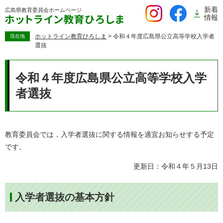
ペ
新着
広島県教育委員会
ホームページ
ー
情報
ジ
の
ホットライン教育ひろしま
>
令和４年度広島県公立高等学校入学者
現在地
選抜
先
頭
本
で
文
令和４年度広島県公立高等学校入学
す。
者選抜
教育委員会では，入学者選抜に関する情報を適宜お知らせする予定
です。
更新日：令和４年５月13日
入学者選抜の基本方針