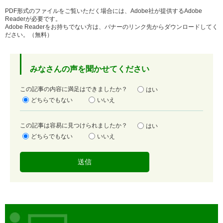
PDF形式のファイルをご覧いただく場合には、Adobe社が提供するAdobe
Readerが必要です。
Adobe Readerをお持ちでない方は、バナーのリンク先からダウンロードしてく
ださい。（無料）
みなさんの声を聞かせてください
満
この記事の内容に満足はできましたか？
はい
足
どちらでもない
いいえ
度
容
この記事は容易に見つけられましたか？
はい
易
どちらでもない
いいえ
度