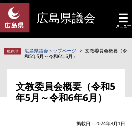
ペ
メ
ー
ニ
広島県議会
ジ
ュ
の
ー
メニュー
先
を
頭
飛
で
ば
広島県議会トップページ
文教委員会概要（令
す
し
和5年5月～令和6年6月）
。
て
本
文
本
へ
文教委員会概要（令和5
文
年5月～令和6年6月）
掲載日
2024年8月1日