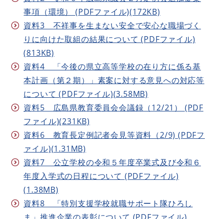
事項（環境） (PDFファイル)(172KB)
資料3 不祥事を生まない安全で安心な職場づく
りに向けた取組の結果について (PDFファイル)
(813KB)
資料4 「今後の県立高等学校の在り方に係る基
本計画（第２期）」素案に対する意見への対応等
について (PDFファイル)(3.58MB)
資料5 広島県教育委員会会議録（12/21） (PDF
ファイル)(231KB)
資料6 教育長定例記者会見等資料（2/9) (PDFフ
ァイル)(1.31MB)
資料7 公立学校の令和５年度卒業式及び令和６
年度入学式の日程について (PDFファイル)
(1.38MB)
資料8 「特別支援学校就職サポート隊ひろし
ま」推進企業の表彰について (PDFファイル)