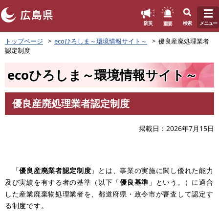
このページの本文へ
重要
防災
検索
メニュー
ペ
トップページ
ecoひろしま～環境情報サイト～
優良産廃処理業者
ー
認定制度
ジ
の
ecoひろしま～環境情報サイト～
先
頭
で
優良産廃処理業者認定制度
す
本
。
文
掲載日
2026年7月15日
↵
「
優良産廃業者認定制度
」とは、事業の実施に関し優れた能力
及び実績を有する者の基準（以下「
優良基準
」という。）に適合
した産業廃棄物処理業者を、都道府県・政令市が審査して認定す
る制度です。