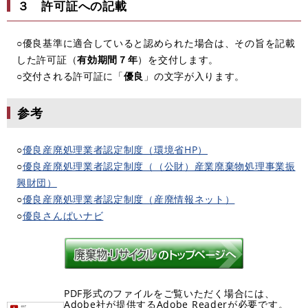
３ 許可証への記載
○優良基準に適合していると認められた場合は、その旨を記載
した許可証（
有効期間７年
）を交付します。
○交付される許可証に「
優良
」の文字が入ります。
参考
○
優良産廃処理業者認定制度（環境省HP）
○
優良産廃処理業者認定制度（（公財）産業廃棄物処理事業振
興財団）
○
優良産廃処理業者認定制度（産廃情報ネット）
○
優良さんぱいナビ
PDF形式のファイルをご覧いただく場合には、
Adobe社が提供するAdobe Readerが必要です。