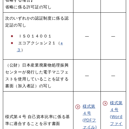
省略に係る許可証の写し
次のいずれかの認証制度に係る認
定証の写し
ＩＳＯ１４００１
―
―
エコアクション２１（
※
３
）
（公財）日本産業廃棄物処理振興
センターが発行した電子マニフェ
―
―
ストを使用していることを証する
書面（加入者証）の写し
様式第
様式第
４号
４号
様式第４号 自己資本比率に係る基
(Word
(PDFフ
準に適合することを示す書面
ファイ
ァイル)