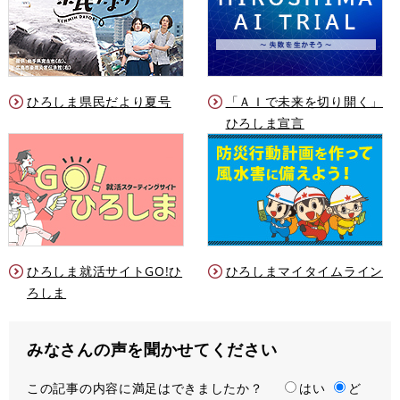
ひろしま県民だより夏号
「ＡＩで未来を切り開く」
ひろしま宣言
ひろしま就活サイトGO!ひ
ひろしまマイタイムライン
ろしま
みなさんの声を聞かせてください
この記事の内容に満足はできましたか？
満
はい
ど