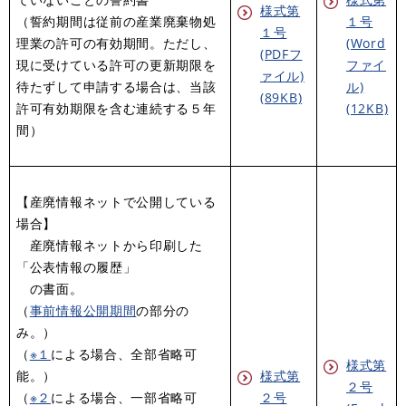
様式第
（誓約期間は従前の産業廃棄物処
１号
１号
理業の許可の有効期間。ただし、
(Word
(PDFフ
現に受けている許可の更新期限を
ファイ
ァイル)
待たずして申請する場合は、当該
ル)
(89KB)
許可有効期限を含む連続する５年
(12KB)
間）
【産廃情報ネットで公開している
場合】
産廃情報ネットから印刷した
「公表情報の履歴」
の書面。
（
事前情報公開期間
の部分の
み。）
（
※１
による場合、全部省略可
様式第
能。）
様式第
２号
​（
※２
による場合、一部省略可
２号