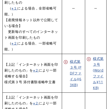
刷したもの
（
※１
による場合，全部省略可
─
─
能。）
【産廃情報ネット以外で公開して
いる場合】
更新毎のすべてのインターネッ
ト画面を印刷したもの
（
※２
による場合、一部省略可
能。）
様式第
様式第
【上記「インターネット画面を印
３号
３号 (P
刷したのもの」を
※２
により一部
(Word
DFファ
省略する場合】
ファイ
イル)(6
様式第３号 添付書類省略申立書
ル)(11
3KB)
KB)
【上記「インターネット画面を印
刷したのもの」を
※２
により一部
省略する場合】