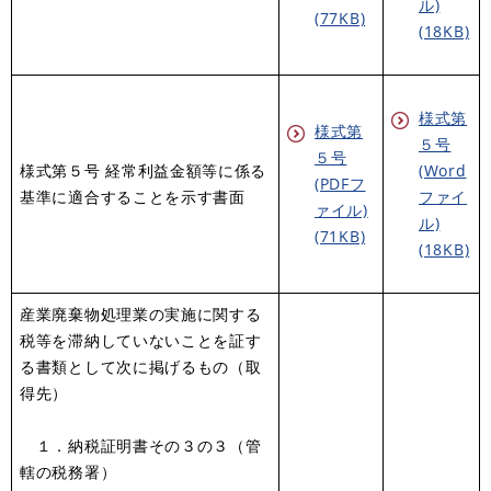
ル)
(77KB)
(18KB)
様式第
様式第
５号
５号
様式第５号 経常利益金額等に係る
(Word
(PDFフ
基準に適合することを示す書面
ファイ
ァイル)
ル)
(71KB)
(18KB)
産業廃棄物処理業の実施に関する
税等を滞納していないことを証す
る書類として次に掲げるもの（取
得先）
１．納税証明書その３の３（管
轄の税務署）