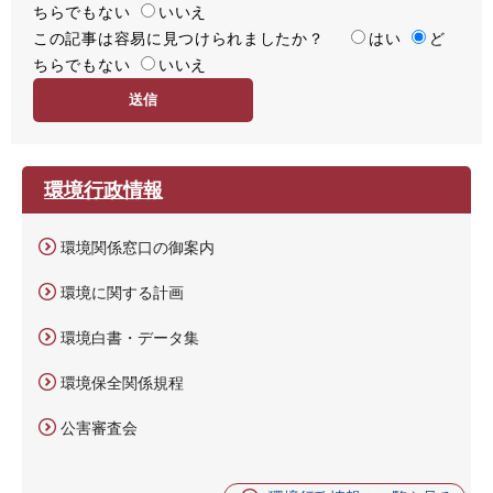
ちらでもない
足
いいえ
この記事は容易に見つけられましたか？
度
容
はい
ど
ちらでもない
易
いいえ
度
環境行政情報
環境関係窓口の御案内
環境に関する計画
環境白書・データ集
環境保全関係規程
公害審査会