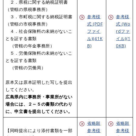
２．県税に関する納税証明書
（管轄の県税事務所）
３．市町税に関する納税証明書
参考様
参考様
（管轄の市税事務所）
式 (PDF
式 (Wo
４．社会保険料の未納がないこ
ファイ
rdファ
とを証する書類
ル)(41K
イル)(1
（管轄の年金事務所）
B)
0KB)
５．労働保険料の未納がないこ
とを証する書類
（管轄の労働局）
原本又は原本証明した写しを提出
してください。
広島県内に事務所・事業所がない
場合には、
２～５の書類の代わり
に、
申立書を提出してください。
省略願
省略願
【同時提出により添付書類を一部
参考様
参考様