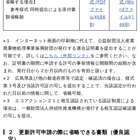
省略する場合】
式 (PDF
式 (Wo
参考様式 同時提出による添付書
ファイ
rdファ
類省略願
ル)(68K
イル)(1
B)
4KB)
※１
インターネット画面の印刷物に代えて、公益財団法人産業
廃棄物処理事業振興財団が発行する適合証明書を提出することが
可能です。詳しくは
こちら（外部リンク）
をご参照ください。な
お、証明書の期間に申請する許可の事前情報公開期間の始期が含
まれ、発行日から２か月以内のものを有効と扱います。
※２
広島県及び他の都道府県等で認定・確認済の場合は、様式
第３号及び当該許可証の写しを提出することで、当該認定が行わ
れた日以前の情報に関して、省略可能。
※３
エコアクション２１と相互認証されている認証制度による
場合は、一般財団法人持続性推進機構が発行する相互認証確認書
の写しを提出。
２ 更新許可申請の際に省略できる書類（優良認
定）