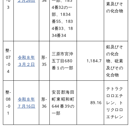
-0
２月26日
34
一部、183
素及びそ
3
4番32の一
の化合物
部、1834
番55、183
4番33、18
34番34
鉛及びそ
整-
三原市宮沖
の化合
07
令和８年
形-
五丁目680
1,184.7
物、砒素
-0
３月２日
35
番１の一部
及びその
4
化合物
テトラク
整-
安芸郡海田
ロロエチ
08
令和８年
形-
町東昭和町
89.16
レン、ト
-0
７月16日
36
644番39の
リクロロ
1
一部
エチレン