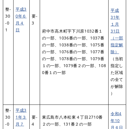
整-
平成3
平成
30
0年６
要-
31年
-0
月４
3
１月
1
日
府中市高木町字下川原1032番１
31日
の一部、1036番の一部、1037番
（一部
の一部、1038番の一部、1075番
指定解
の一部、1076番の一部、1077番
除）
の一部、1078番の一部、1079番
（当初
１の一部、1079番２の一部、108
指定し
0番１の一部
た区域
の全て
が解除​
）
整-
平成3
令和4
30
1年３
要-
東広島市八本松東４丁目2710番
年10
-0
月７
4
２の一部、131番２の一部
月６日