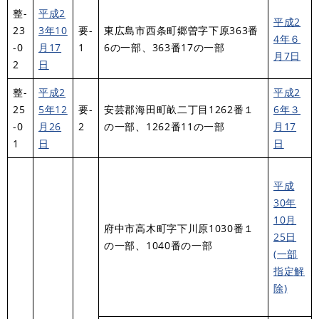
整-
平成2
平成2
23
3年10
要-
東広島市西条町郷曽字下原363番
4年６
-0
月17
1
6の一部、363番17の一部
月7日
2
日
整-
平成2
平成2
25
5年12
要-
安芸郡海田町畝二丁目1262番１
6年３
-0
月26
2
の一部、1262番11の一部
月17
1
日
日
平成
30年
10月
府中市高木町字下川原1030番１
25日
の一部、1040番の一部
(一部
指定解
除)