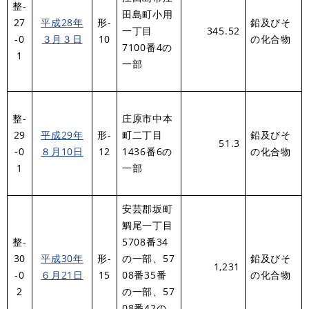
整-
田島町小用
27
平成28年
形-
鉛及びそ
一丁目
345.52
-0
３月３日
10
の化合物
7100番4の
1
一部
整-
庄原市中本
29
平成29年
形-
町二丁目
鉛及びそ
51.3
-0
８月10日
12
1436番6の
の化合物
1
一部
安芸郡坂町
鯛尾一丁目
整-
5708番34
30
平成30年
形-
の一部、57
鉛及びそ
1,231
-0
６月21日
15
08番35番
の化合物
2
の一部、57
08番42の