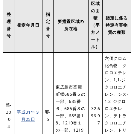
区域
の面
整
指
積
指定に係る
理
定
要措置区域の
指定年月日
（平
特定有害物
番
番
所在地
方メ
質の種類
号
号
ート
ル）
六価クロム
化合物、ク
ロロエチレ
ン、1,1-ジ
東広島市高屋
クロロエチ
町郷685番５の
レン、シス-
一部、685番
1,2-ジクロ
整-
６、685番８の
32,6
ロエチレ
30
平成31年３
要-
一部、685番1
96.9
ン、テトラ
-0
月25日
5
8、1219番１
7
クロロエチ
4
の一部、1219
レン、トリ