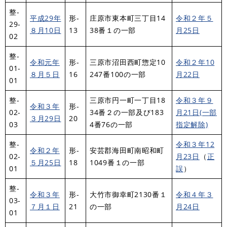
整-
平成29年
形-
庄原市東本町三丁目14
令和２年５
29-
８月10日
13
38番１の一部
月25日
02
整-
令和元年
形-
三原市沼田西町惣定10
令和２年10
01-
８月５日
16
247番100の一部
月22日
01
整-
三原市円一町一丁目18
令和３年９
令和３年
形-
02-
34番２の一部及び183
月21日(一部
３月29日
20
03
4番76の一部
指定解除)
整-
令和３年12
令和２年
形-
安芸郡海田町南昭和町
02-
月23日
（
正
５月25日
18
1049番１の一部
01
誤
）
整-
令和３年
形-
大竹市御幸町2130番１
令和４年３
03-
７月１日
21
の一部
月24日
01