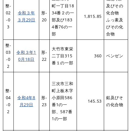
整-
町一丁目18
及びその
02
令和３年
形-
34番２の一
化合物
1,815.85
-0
３月29日
20
部及び183
ふっ素及
3
4番76の一
びその化
部
合物
整-
大竹市東栄
03
令和３年1
形-
二丁目315
360
ベンゼン
-0
0月18日
22
番１の一部
2
三次市三和
整-
町上板木字
04
令和4年8
形-
小原田586
鉛及びそ
145.53
-0
月29日
23
番1の一
の化合物
2
部、587番
1の一部