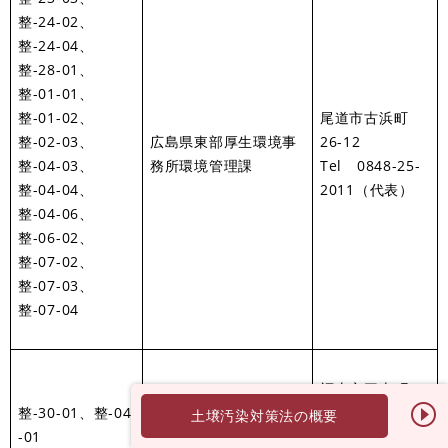
整-24-02、
整-24-04、
整-28-01、
整-01-01、
整-01-02、
尾道市古浜町
整-02-03、
広島県東部厚生環境事
26-12
整-04-03、
務所環境管理課
Tel 0848-25-
整-04-04、
2011（代表）
整-04-06、
整-06-02、
整-07-02、
整-07-03、
整-07-04
福山市三吉町１-
広島県東部厚生環境事
整-30-01、整-04
１-１
土壌汚染対策法の概要
務所福山支所衛生環境
-01
Tel 084-921-