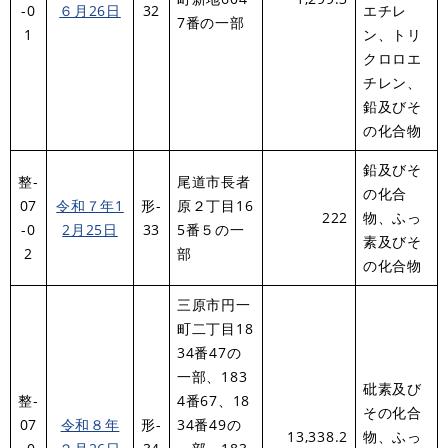
-0
６月26日
32
エチレ
7番の一部
1
ン、トリ
クロロエ
チレン、
鉛及びそ
の化合物
鉛及びそ
整-
尾道市長者
の化合
07
令和７年1
形-
原２丁目16
222
物、ふっ
-0
2月25日
33
5番５の一
素及びそ
2
部
の化合物
三原市円一
町二丁目18
34番47の
一部、183
砒素及び
整-
4番67、18
その化合
07
令和８年
形-
34番49の
13,338.2
物、ふっ