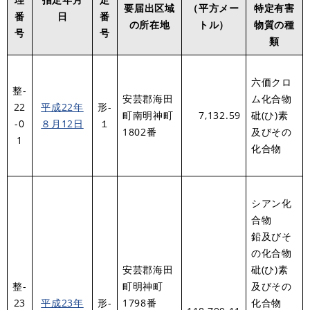
要届出区域
（平方メー
特定有害
番
日
番
の所在地
トル）
物質の種
号
号
類
六価クロ
整-
安芸郡海田
ム化合物
22
平成22年
形-
町南明神町
7,132.59
砒(ひ)素
-0
８月12日
１
1802番
及びその
1
化合物
シアン化
合物
鉛及びそ
の化合物
安芸郡海田
砒(ひ)素
整-
町明神町
及びその
23
平成23年
形-
1798番
化合物