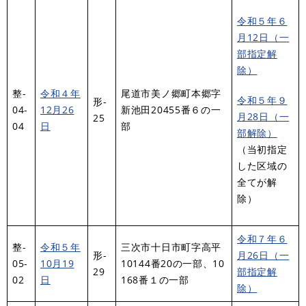
令和５年６
月12日（一
部指定解
除）
整-
令和４年
尾道市美ノ郷町本郷字
令和５年９
形-
04-
12月26
新池田20455番６の一
月28日（一
25
04
日
部
部解除）
（当初指定
した区域の
全てが解
除）
令和７年６
整-
令和５年
三次市十日市町字高平
形-
月26日（一
05-
10月19
10144番20の一部、10
29
部指定解
02
日
168番１の一部
除）