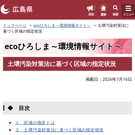
このページの本文へ
重要
防災
検索
メニュー
ペ
トップページ
ecoひろしま～環境情報サイト～
土壌汚染対策法に
ー
基づく区域の指定状況
ジ
の
ecoひろしま～環境情報サイト～
先
頭
で
土壌汚染対策法に基づく区域の指定状況
す
本
。
文
掲載日
2026年7月16日
◆ 目次
１ 区域の指定とは
２ 土壌汚染対策法に基づく区域の指定状況