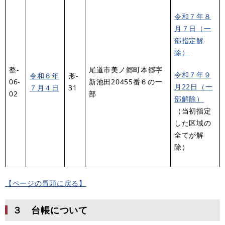
令和７年８
月７日（一
部指定解
除）
整-
尾道市美ノ郷町本郷字
令和７年９
令和６年
形-
06-
新池田20455番６の一
月22日（一
７月４日
31
02
部
部解除）
（当初指定
した区域の
全てが解
除）
【ページの冒頭に戻る】
３ 台帳について