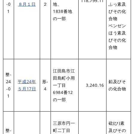
118,799.11
-0
８月１日
２
地、
ふっ素及
1
1838番地
びその化
の一部
合物
ベンゼン
ほう素及
びその化
合物
江田島市江
整-
田島町小用
24
平成24年
形-
鉛及びそ
一丁目
3,240.16
-0
５月17日
４
の化合物
6984番12
1
の一部
三原市円一
砒(ひ)素
整-
町二丁目
及びその