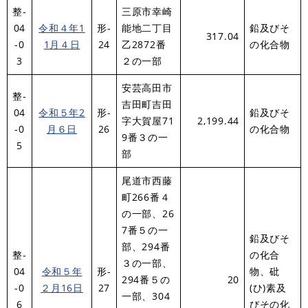
整-
三原市幸崎
04
令和４年1
形-
能地二丁目
鉛及びそ
317.04
-0
1月４日
24
乙2872番
の化合物
3
２の一部
安芸高田市
整-
吉田町吉田
04
令和５年2
形-
鉛及びそ
字大賀屋71
2,199.44
-0
月６日
26
の化合物
9番３の一
5
部
尾道市西藤
町266番４
の一部、26
7番５の一
鉛及びそ
部、294番
整-
の化合
３の一部、
04
令和５年
形-
物、砒
294番５の
20
-0
２月16日
27
(ひ)素及
一部、304
6
びその化