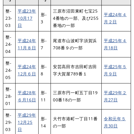
整-
平成23年
三原市沼田東町七宝25
形-
平成24年４
23-
10月17
4番地の一部、及び255
3
月２日
03
日
番地の一部
整-
平成24年
形-
尾道市山波町字須賀浜
平成25年４
24-
11月８日
7
708番９の一部
月18日
04
整-
平成24年
形-
安芸高田市吉田町吉田
平成25年５
24-
12月６日
8
字大賀屋789番１
月９日
05
整-
平成28年
形-
三原市円一町五丁目19
平成29年２
28-
６月16日
11
00番18の一部
月27日
01
整-
平成29年
形-
大竹市港町一丁目11番
令和元年５
29-
12月25
14
の一部
月30日
03
日