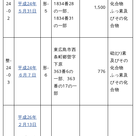
24
平成24年
形-
1834番28
化合物
1,500
-0
５月31日
５
の一部、
ふっ素及
2
1834番31
びその化
の一部
合物
東広島市西
砒(ひ)素
条町郷曽字
整-
及びその
下原
24
平成24年
形-
化合物
363番6の
776
-0
６月７日
６
ふっ素及
一部、363
3
びその化
番の17の一
合物
部
平成26年
２月13日