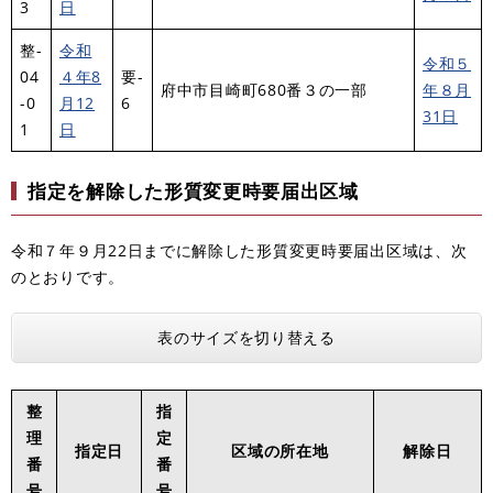
3
日
整-
令和
令和５
04
４年8
要-
府中市目崎町680番３の一部
年８月
-0
月12
6
31日
1
日
指定を解除した形質変更時要届出区域
令和７年９月22日までに解除した形質変更時要届出区域は、次
のとおりです。
表のサイズを切り替える
整
指
理
定
指定日
区域の所在地
解除日
番
番
号
号