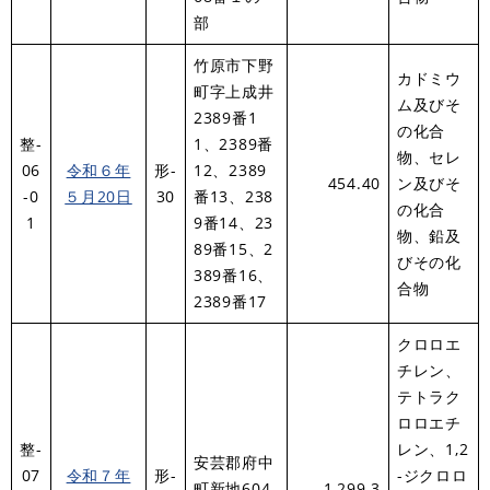
部
竹原市下野
カドミウ
町字上成井
ム及びそ
2389番1
の化合
整-
1、2389番
物、セレ
06
令和６年
形-
12、2389
454.40
ン及びそ
-0
５月20日
30
番13、238
の化合
1
9番14、23
物、鉛及
89番15、2
びその化
389番16、
合物
2389番17
クロロエ
チレン、
テトラク
ロロエチ
整-
レン、1,2
安芸郡府中
07
令和７年
形-
-ジクロロ
町新地604
1,299.3