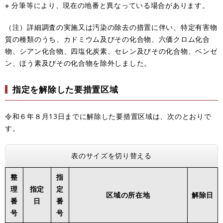
※ 分筆等により、現在の地番と異なっている場合があります。
（注）詳細調査の実施又は汚染の除去の措置に伴い、特定有害物
質の種類のうち、カドミウム及びその化合物、六価クロム化合
物、シアン化合物、四塩化炭素、セレン及びその化合物、ベンゼ
ン、ほう素及びその化合物を除外しました。
指定を解除した要措置区域
令和６年８月13日までに解除した要措置区域は、次のとおりで
す。
表のサイズを切り替える
整
指
理
指定
定
区域の所在地
解除日
番
日
番
号
号