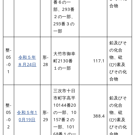
番６の一
合物
部、293番
２の一部、
293番３の
一部
鉛及びそ
整-
の化合
大竹市御幸
05
令和５年
形-
物、砒
町2130番
117.1
-0
８月24日
28
(ひ)素及
１の一部
1
びその化
合物
三次市十日
市町字高平
鉛及びそ
整-
10144番20
の化合
05
令和５年1
形-
の一部、10
物、砒
388.4
-0
0月19日
29
157番２の
(ひ)素及
2
一部、101
びその化
68番１の一
合物