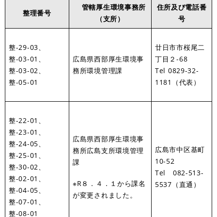
管轄厚生環境事務所
住所及び電話番
整理番号
（支所）
号
整-29-03、
廿日市市桜尾二
整-03-01、
広島県西部厚生環境事
丁目２-68
整-03-02、
務所環境管理課
Tel 0829-32-
整-05-01
1181（代表）
整-22-01、
整-23-01、
広島県西部厚生環境事
整-24-05、
広島市中区基町
務所広島支所環境管理
整-25-01、
10-52
課
整-30-02、
Tel 082-513-
整-02-01、
※R８．４．１から課名
5537（直通）
整-04-05、
が変更されました。
整-07-01、
整-08-01