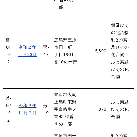
一部
鉛及びそ
の化合物
整-
広島県三原
砒(ひ)素
01
令和２年
形-
市円一町一
及びその
6,300
-0
１月30日
17
丁目1901
化合物
2
番10の一部
ふっ素及
びその化
合物
豊田郡大崎
整-
上島町東野
ふっ素及
02
令和２年
形-
字白崎牛ノ
378
びその化
-0
11月５日
19
首4272番
合物
2
１の一部
三原市円一
砒(ひ)素