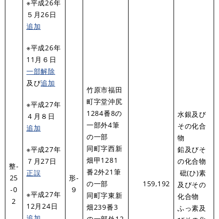
※平成26年
５月26日
追加
※平成26年
11月６日
一部解除
及び
追加
竹原市福田
町字堂沖尻
※平成27年
1284番8の
水銀及び
４月８日
一部外4筆
その化合
追加
の一部
物
同町字西新
※平成27年
鉛及びそ
畑甲1281
７月27日
の化合物
整-
番2外21筆
正誤
砒(ひ)素
25
形-
の一部
159,192
及びその
-0
９
※平成27年
同町字東新
化合物
2
12月24日
畑239番3
ふっ素及
追加
の一部外12