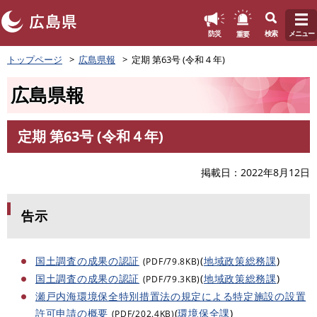
このページの本文へ
重要
防災
検索
メニュー
ペ
トップページ
広島県報
定期 第63号 (令和４年)
ー
ジ
広島県報
の
先
頭
定期 第63号 (令和４年)
で
本
す
文
。
掲載日
2022年8月12日
告示
国土調査の成果の認証
(
地域政策総務課
)
(PDF/79.8KB)
国土調査の成果の認証
(
地域政策総務課
)
(PDF/79.3KB)
瀬戸内海環境保全特別措置法の規定による特定施設の設置
許可申請の概要
(
環境保全課
)
(PDF/202.4KB)