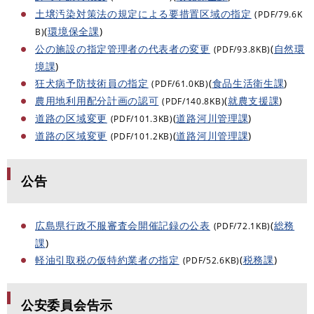
土壌汚染対策法の規定による要措置区域の指定
(PDF/79.6K
(
環境保全課
)
B)
公の施設の指定管理者の代表者の変更
(
自然環
(PDF/93.8KB)
境課
)
狂犬病予防技術員の指定
(
食品生活衛生課
)
(PDF/61.0KB)
農用地利用配分計画の認可
(
就農支援課
)
(PDF/140.8KB)
道路の区域変更
(
道路河川管理課
)
(PDF/101.3KB)
道路の区域変更
(
道路河川管理課
)
(PDF/101.2KB)
公告
広島県行政不服審査会開催記録の公表
(
総務
(PDF/72.1KB)
課
)
軽油引取税の仮特約業者の指定
(
税務課
)
(PDF/52.6KB)
公安委員会告示