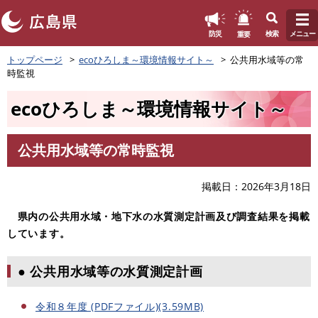
このページの本文へ
重要
防災
検索
メニュー
ペ
トップページ
ecoひろしま～環境情報サイト～
公共用水域等の常
ー
時監視
ジ
の
ecoひろしま～環境情報サイト～
先
頭
で
公共用水域等の常時監視
す
本
。
文
掲載日
2026年3月18日
県内の公共用水域・地下水の水質測定計画及び調査結果を掲載
しています。
● 公共用水域等の水質測定計画
令和８年度 (PDFファイル)(3.59MB)