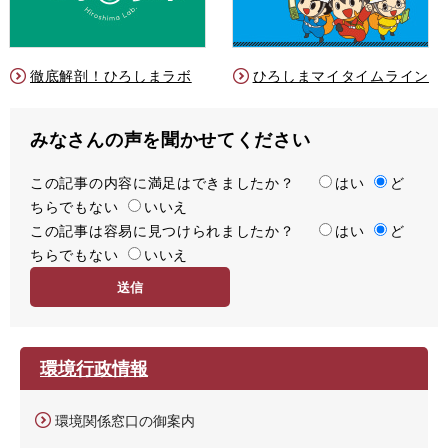
徹底解剖！ひろしまラボ
ひろしまマイタイムライン
みなさんの声を聞かせてください
この記事の内容に満足はできましたか？
満
はい
ど
ちらでもない
足
いいえ
この記事は容易に見つけられましたか？
度
容
はい
ど
ちらでもない
易
いいえ
度
環境行政情報
環境関係窓口の御案内