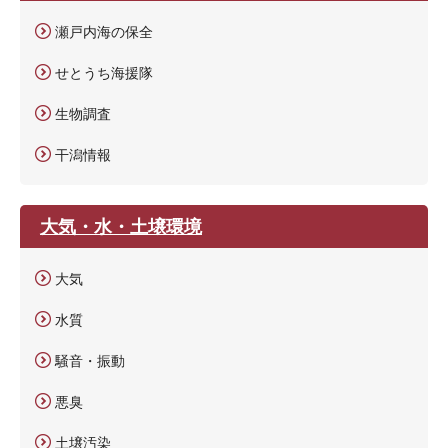
瀬戸内海の保全
せとうち海援隊
生物調査
干潟情報
大気・水・土壌環境
大気
水質
騒音・振動
悪臭
土壌汚染