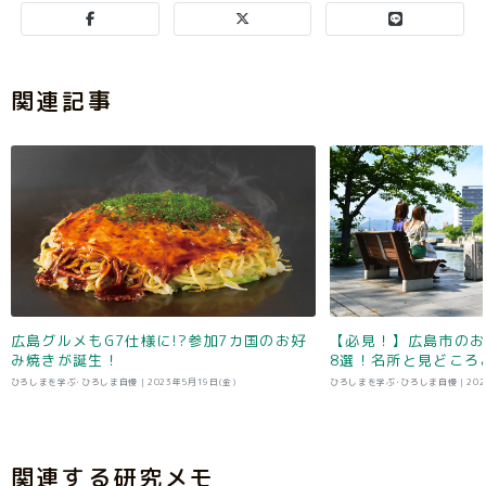
関連記事
広島グルメもG7仕様に!?参加7カ国のお好
【必見！】広島市のお
み焼きが誕生！
8選！名所と見どころ
ひろしまを学ぶ･ひろしま自慢 |
2023年5月19日(金)
ひろしまを学ぶ･ひろしま自慢 |
20
関連する研究メモ