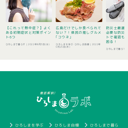
【これって熱中症？】よく
広島だけでしか食べられて
防災士厳選1
ある初期症状と対策ポイン
ない？！県民の推しグルメ
必要な防災
ト6つ
｢コウネ｣
トで確認も 
困る！
ひろしまで暮らす |
2022年8月3日(水)
ひろしまを学ぶ･ひろしま自慢 |
2022年
9月29日(木)
ひろしまで暮らす 
ひろしまを学ぶ
ひろしま自慢
ひろしまで暮ら