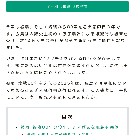
平和
国際
広島市
今年は被爆、そして終戦から80年を迎える節目の年で
す。広島は人類史上初めて原子爆弾による壊滅的な被害を
受け、約14万人もの尊い命がその年のうちに犠牲となり
ました。
地球上には未だに1万2千発を超える核兵器が存在しま
す。核兵器のない平和な世界を実現するために、現代に生
きる私たちには何ができるでしょうか。
被爆･終戦80年を迎える2025年は、広島では平和につい
て考えるさまざまな行事が行われます。この機会に、平和
について、今一度想いを馳せてみませんか。
目次
被爆･終戦80年の今年、さまざまな取組を実施
被爆80年人材育成特別プログラム