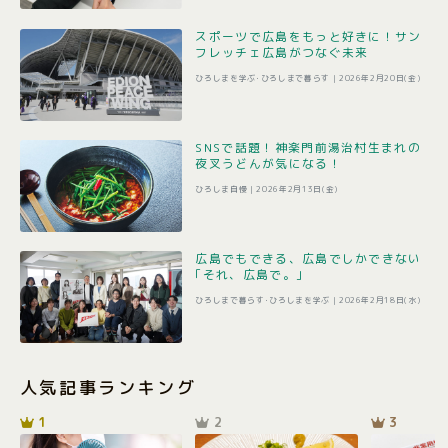
スポーツで広島をもっと好きに！サン
フレッチェ広島がつなぐ未来
ひろしまを学ぶ･ひろしまで暮らす |
2026年2月20日(金)
SNSで話題！神楽門前湯治村生まれの
夜叉うどんが気になる！
ひろしま自慢 |
2026年2月13日(金)
広島でもできる、広島でしかできない
｢それ、広島で。｣
ひろしまで暮らす･ひろしまを学ぶ |
2026年2月18日(水)
人気記事ランキング
1
2
3