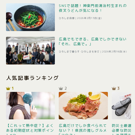
SNSで話題！神楽門前湯治村生まれの
夜叉うどんが気になる！
ひろしま自慢 |
2026年2月13日(金)
広島でもできる、広島でしかできない
｢それ、広島で。｣
ひろしまで暮らす･ひろしまを学ぶ |
2026年2月18日(水)
人気記事ランキング
1
2
3
【これって熱中症？】よく
広島だけでしか食べられて
防災士厳選1
ある初期症状と対策ポイン
ない？！県民の推しグルメ
必要な防災