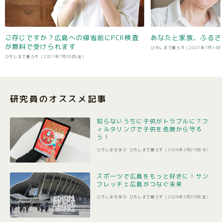
ご存じですか？広島への帰省前にPCR検査
あなたと家族、ふるさ
が無料で受けられます
ひろしまで暮らす |
2021年7月14日
ひろしまで暮らす |
2021年7月30日(金)
研究員のオススメ記事
知らないうちに子供がトラブルに？フ
ィルタリングで子供を危険から守ろ
う！
ひろしまを学ぶ･ひろしまで暮らす |
2026年2月25日(水)
スポーツで広島をもっと好きに！サン
フレッチェ広島がつなぐ未来
ひろしまを学ぶ･ひろしまで暮らす |
2026年2月20日(金)