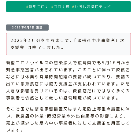
新型コロナ
コロナ禍
ひろしま県民テレビ
2022年6月1日 追記
2022年3月分をもちまして、｢頑張る中小事業者月次
支援金｣は終了しました。
新型コロナウイルスの感染拡大で広島県でも5月16日から
緊急事態宣言が出されています。このことに伴って飲食店
などには休業や営業時間短縮の要請が続いており、要請の
出ている飲食店には協力支援金が支払われています。ただ
大きな影響を受けているのは、飲食店だけではなく多くの
事業者も依然として厳しい経営環境が続いています。
そこで国では緊急事態措置又はまん延防止等重点措置に伴
い、飲食店の休業･時短営業や外出自粛等の影響により、
売上が減少した県内中小事業者に対して支援金を用意して
います。