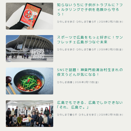
知らないうちに子供がトラブルに？フ
ィルタリングで子供を危険から守ろ
う！
ひろしまを学ぶ･ひろしまで暮らす |
2026年2月25日(水)
スポーツで広島をもっと好きに！サン
フレッチェ広島がつなぐ未来
ひろしまを学ぶ･ひろしまで暮らす |
2026年2月20日(金)
SNSで話題！神楽門前湯治村生まれの
夜叉うどんが気になる！
ひろしま自慢 |
2026年2月13日(金)
広島でもできる、広島でしかできない
｢それ、広島で。｣
ひろしまで暮らす･ひろしまを学ぶ |
2026年2月18日(水)