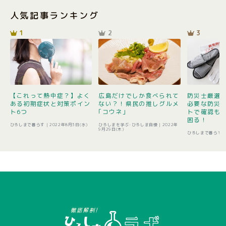
人気記事ランキング
1
2
3
【これって熱中症？】よく
広島だけでしか食べられて
防災士厳選1
ある初期症状と対策ポイン
ない？！県民の推しグルメ
必要な防災
ト6つ
｢コウネ｣
トで確認も 
困る！
ひろしまで暮らす |
2022年8月3日(水)
ひろしまを学ぶ･ひろしま自慢 |
2022年
9月29日(木)
ひろしまで暮らす 