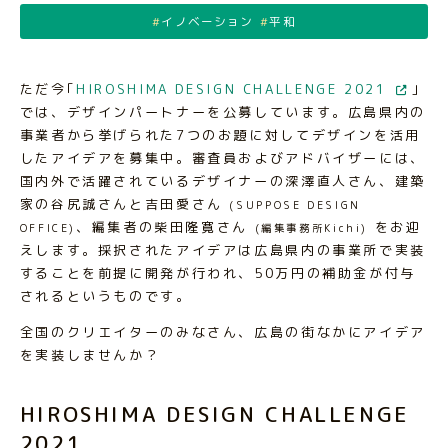
イノベーション
平和
ただ今｢
HIROSHIMA DESIGN CHALLENGE 2021
｣
では、デザインパートナーを公募しています。広島県内の
事業者から挙げられた7つのお題に対してデザインを活用
したアイデアを募集中。審査員およびアドバイザーには、
国内外で活躍されているデザイナーの深澤直人さん、建築
家の谷尻誠さんと吉田愛さん
(SUPPOSE DESIGN
、編集者の柴田隆寛さん
をお迎
OFFICE)
(編集事務所Kichi)
えします。採択されたアイデアは広島県内の事業所で実装
することを前提に開発が行われ、50万円の補助金が付与
されるというものです。
全国のクリエイターのみなさん、広島の街なかにアイデア
を実装しませんか？
HIROSHIMA DESIGN CHALLENGE
2021