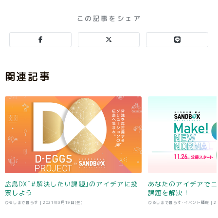
この記事をシェア
関連記事
広島DX｢#解決したい課題｣のアイデアに投
あなたのアイデアでニ
票しよう
課題を解決！
ひろしまで暮らす |
2021年3月19日(金)
ひろしまで暮らす･イベント情報 |
2