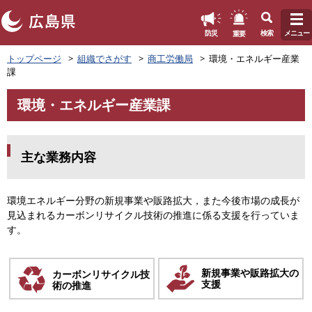
このページの本文へ
重要
防災
検索
メニュー
ペ
トップページ
組織でさがす
商工労働局
環境・エネルギー産業
ー
課
ジ
の
環境・エネルギー産業課
先
本
頭
文
で
す
主な業務内容
。
環境エネルギー分野の新規事業や販路拡大，また今後市場の成長が
見込まれるカーボンリサイクル技術の推進に係る支援を行っていま
す。
新規事業や販路拡大の
カーボンリサイクル技
支援
術の推進