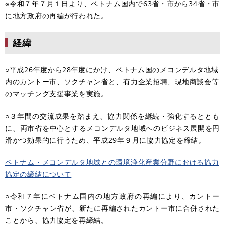
※令和７年７月１日より、ベトナム国内で63省・市から34省・市
に地方政府の再編が行われた。
経緯
○平成26年度から28年度にかけ、ベトナム国のメコンデルタ地域
内のカントー市、ソクチャン省と、有力企業招聘、現地商談会等
のマッチング支援事業を実施。
○３年間の交流成果を踏まえ、協力関係を継続・強化するととも
に、両市省を中心とするメコンデルタ地域へのビジネス展開を円
滑かつ効果的に行うため、平成29年９月に協力協定を締結。
ベトナム・メコンデルタ地域との環境浄化産業分野における協力
協定の締結について
○令和７年にベトナム国内の地方政府の再編により、カントー
市・ソクチャン省が、新たに再編されたカントー市に合併された
ことから、協力協定を再締結。