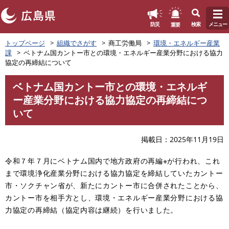
このページの本文へ
重要
防災
検索
メニュー
ペ
トップページ
組織でさがす
商工労働局
環境・エネルギー産業
ー
課
ベトナム国カントー市との環境・エネルギー産業分野における協力
ジ
協定の再締結について
の
先
ベトナム国カントー市との環境・エネルギ
頭
本
ー産業分野における協力協定の再締結につ
で
文
す
いて
。
掲載日
2025年11月19日
令和７年７月にベトナム国内で地方政府の再編※が行われ、これ
まで環境浄化産業分野における協力協定を締結していたカントー
市・ソクチャン省が、新たにカントー市に合併されたことから、
カントー市を相手方とし、環境・エネルギー産業分野における協
力協定の再締結（協定内容は継続）を行いました。