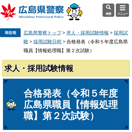
検索
メニュー
ペ
メ
広島県警察トップ
>
求人・採用試験情報
>
採用試
ー
ニ
ジ
ュ
験
>
採用試験日程
>
合格発表（令和５年度広島県
の
ー
職員【情報処理職】第２次試験）
先
を
頭
飛
求人・採用試験情報
で
ば
す
し
。
て
本
本
合格発表（令和５年度
文
文
広島県職員【情報処理
へ
職】第２次試験）