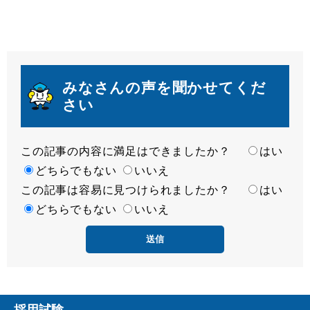
みなさんの声を聞かせてくだ
さい
この記事の内容に満足はできましたか？
満
はい
足
どちらでもない
いいえ
この記事は容易に見つけられましたか？
度
容
はい
易
どちらでもない
いいえ
度
採用試験