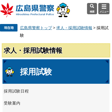
検索
メニュー
ペ
メ
広島県警察トップ
>
求人・採用試験情報
>
採用試
ー
ニ
ジ
ュ
験
の
ー
先
を
求人・採用試験情報
頭
飛
で
ば
す
し
本
採用試験
。
て
文
本
文
へ
採用試験日程
受験案内