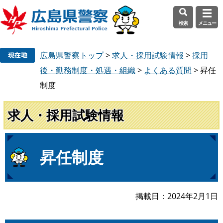
検索
メニュー
ペ
メ
広島県警察トップ
>
求人・採用試験情報
>
採用
ー
ニ
ジ
ュ
後・勤務制度・処遇・組織
>
よくある質問
>
昇任
の
ー
制度
先
を
頭
飛
求人・採用試験情報
で
ば
す
し
。
て
本
本
昇任制度
文
文
へ
掲載日
2024年2月1日