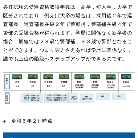
昇任試験の受験資格取得年数は，高卒，短大卒，大卒で
区分されており，例えば大卒の場合は，採用後２年で巡
査部長，巡査部長在級２年で警部補，警部補在級４年で
警部の受験資格が得られます。学歴に関係なく新卒者の
場合，最短では２８歳で警部補，３３歳で警部となるこ
とができます。つまり実力さえあれば学歴に関係なく，
誰でも上位の階級へステップアップができるのです。
※ 令和６年２月時点