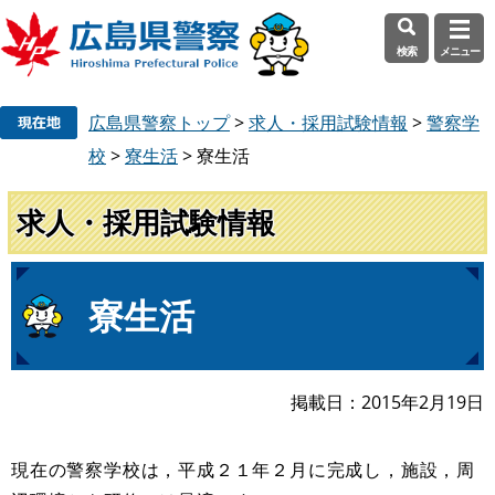
検索
メニュー
ペ
メ
広島県警察トップ
>
求人・採用試験情報
>
警察学
ー
ニ
ジ
ュ
校
>
寮生活
>
寮生活
の
ー
先
を
求人・採用試験情報
頭
飛
で
ば
す
し
本
寮生活
。
て
文
本
文
へ
掲載日
2015年2月19日
現在の警察学校は，平成２１年２月に完成し，施設，周