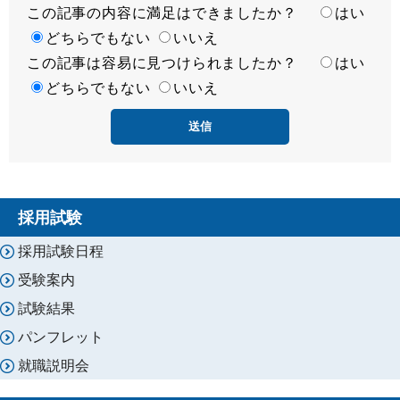
この記事の内容に満足はできましたか？
満
はい
足
どちらでもない
いいえ
この記事は容易に見つけられましたか？
度
容
はい
易
どちらでもない
いいえ
度
採用試験
採用試験日程
受験案内
試験結果
パンフレット
就職説明会