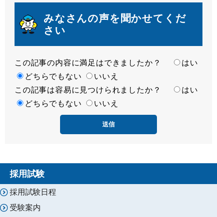
みなさんの声を聞かせてくだ
さい
この記事の内容に満足はできましたか？
満
はい
足
どちらでもない
いいえ
この記事は容易に見つけられましたか？
度
容
はい
易
どちらでもない
いいえ
度
採用試験
採用試験日程
受験案内