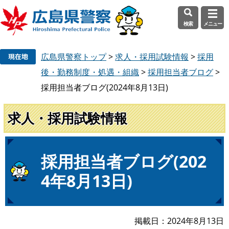
検索
メニュー
ペ
メ
広島県警察トップ
>
求人・採用試験情報
>
採用
ー
ニ
ジ
ュ
後・勤務制度・処遇・組織
>
採用担当者ブログ
>
の
ー
採用担当者ブログ(2024年8月13日)
先
を
頭
飛
求人・採用試験情報
で
ば
す
し
。
て
本
本
採用担当者ブログ(202
文
文
4年8月13日)
へ
掲載日
2024年8月13日