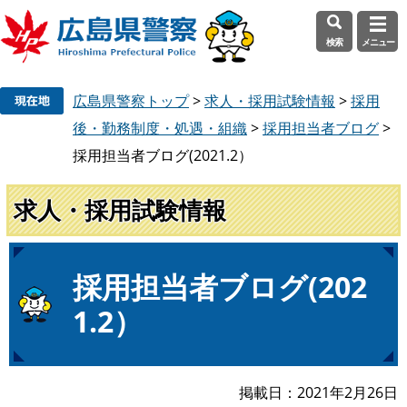
検索
メニュー
ペ
メ
広島県警察トップ
>
求人・採用試験情報
>
採用
ー
ニ
ジ
ュ
後・勤務制度・処遇・組織
>
採用担当者ブログ
>
の
ー
採用担当者ブログ(2021.2）
先
を
頭
飛
求人・採用試験情報
で
ば
す
し
。
て
本
本
採用担当者ブログ(202
文
文
1.2）
へ
掲載日
2021年2月26日