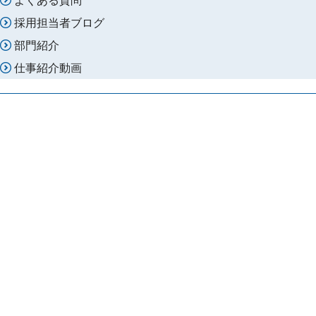
採用担当者ブログ
部門紹介
仕事紹介動画
警察学校
トップページ
教養・カリキュラム
警察学校の１日・授業
寮生活
施設紹介
学校Ｑ＆Ａ
リンク集
広島県人事委員会