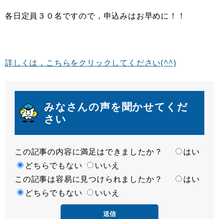
各日定員３０名ですので，申込みはお早めに！！
詳しくは，こちらをクリックしてください(^^)
みなさんの声を聞かせてくだ
さい
この記事の内容に満足はできましたか？
満
はい
足
どちらでもない
いいえ
この記事は容易に見つけられましたか？
度
容
はい
易
どちらでもない
いいえ
度