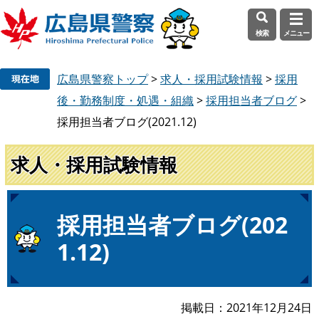
検索
メニュー
ペ
メ
広島県警察トップ
>
求人・採用試験情報
>
採用
ー
ニ
ジ
ュ
後・勤務制度・処遇・組織
>
採用担当者ブログ
>
の
ー
採用担当者ブログ(2021.12)
先
を
頭
飛
求人・採用試験情報
で
ば
す
し
。
て
本
本
採用担当者ブログ(202
文
文
1.12)
へ
掲載日
2021年12月24日