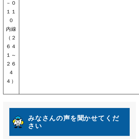
－０
１１
０
内線
（２
６４
１～
２６
４
４）
みなさんの声を聞かせてくだ
さい