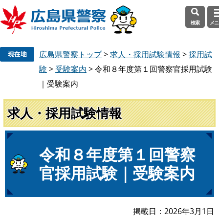
検索
メニ
ペ
メ
広島県警察トップ
>
求人・採用試験情報
>
採用試
ー
ニ
ジ
ュ
験
>
受験案内
>
令和８年度第１回警察官採用試験
の
ー
｜受験案内
先
を
頭
飛
求人・採用試験情報
で
ば
す
し
。
て
本
本
令和８年度第１回警察
文
文
官採用試験｜受験案内
へ
掲載日
2026年3月1日