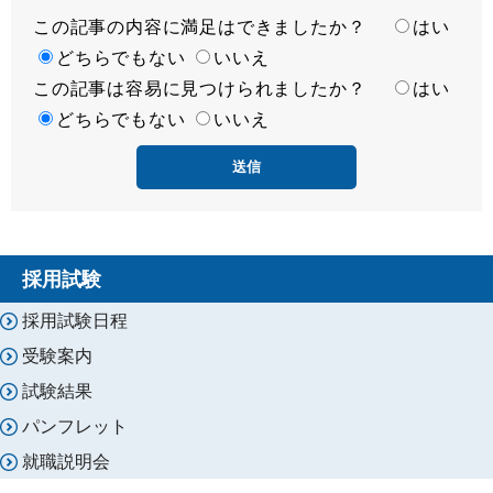
この記事の内容に満足はできましたか？
満
はい
足
どちらでもない
いいえ
この記事は容易に見つけられましたか？
度
容
はい
易
どちらでもない
いいえ
度
採用試験
採用試験日程
受験案内
試験結果
パンフレット
就職説明会