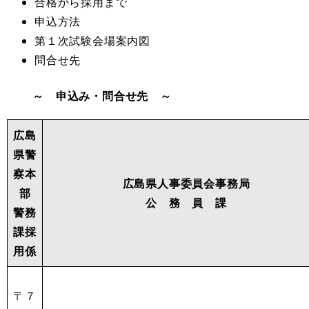
合格から採用まで
申込方法
第１次試験会場案内図
問合せ先
↵
↵
～ 申込み・問合せ先 ～
広島
県警
察本
広島県人事委員会事務局
部
公 務 員 課
警務
課
採
用係
〒７