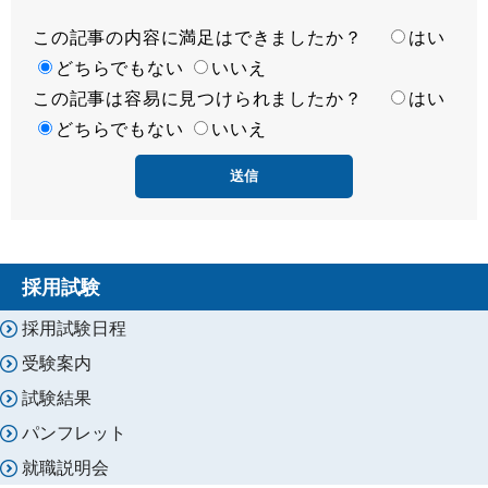
この記事の内容に満足はできましたか？
満
はい
足
どちらでもない
いいえ
この記事は容易に見つけられましたか？
度
容
はい
易
どちらでもない
いいえ
度
採用試験
採用試験日程
受験案内
試験結果
パンフレット
就職説明会