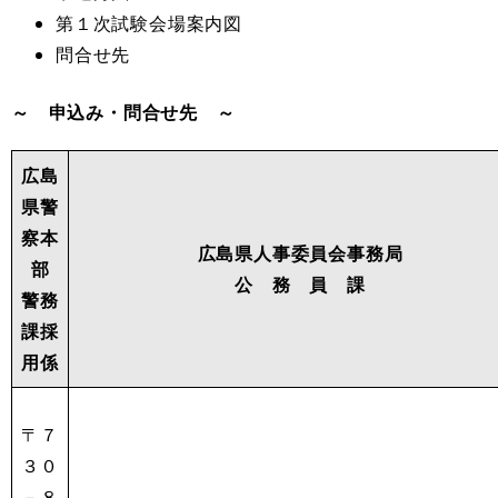
第１次試験会場案内図
問合せ先
～ 申込み・問合せ先 ～
広島
県警
察本
広島県人事委員会事務局
部
公 務 員 課
警務
課
採
用係
〒７
３０
－８