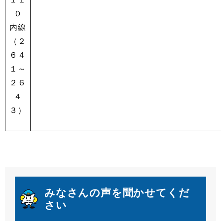
０
内線
（２
６４
１～
２６
４
３）
みなさんの声を聞かせてくだ
さい