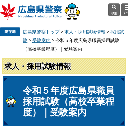
検索
メニ
ペ
メ
広島県警察トップ
>
求人・採用試験情報
>
採用試
ー
ニ
ジ
ュ
験
>
受験案内
>
令和５年度広島県職員採用試験
の
ー
（高校卒業程度）｜受験案内
先
を
頭
飛
求人・採用試験情報
で
ば
す
し
。
て
本
本
令和５年度広島県職員
文
文
採用試験（高校卒業程
へ
度）｜受験案内