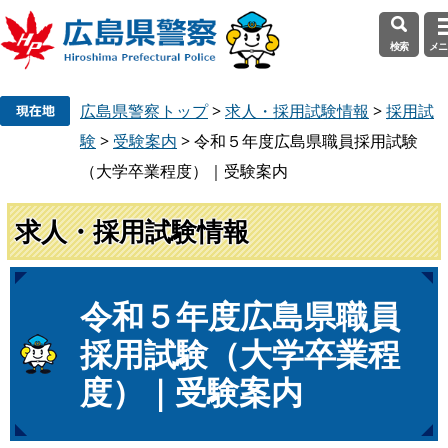
検索
メニ
ペ
メ
広島県警察トップ
>
求人・採用試験情報
>
採用試
ー
ニ
ジ
ュ
験
>
受験案内
>
令和５年度広島県職員採用試験
の
ー
（大学卒業程度）｜受験案内
先
を
頭
飛
求人・採用試験情報
で
ば
す
し
。
て
本
本
令和５年度広島県職員
文
文
採用試験（大学卒業程
へ
度）｜受験案内