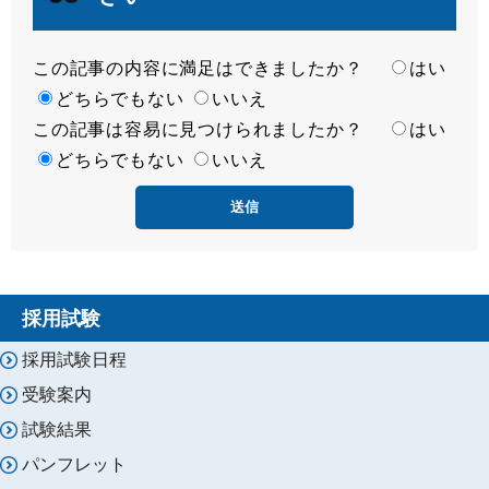
この記事の内容に満足はできましたか？
満
はい
足
どちらでもない
いいえ
この記事は容易に見つけられましたか？
度
容
はい
易
どちらでもない
いいえ
度
採用試験
採用試験日程
受験案内
試験結果
パンフレット