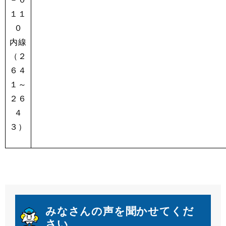
１１
０
内線
（２
６４
１～
２６
４
３）
みなさんの声を聞かせてくだ
さい