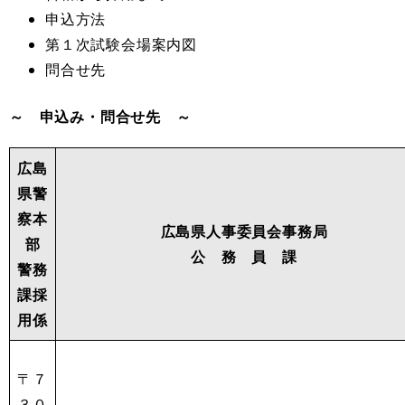
申込方法
第１次試験会場案内図
問合せ先
～ 申込み・問合せ先 ～
広島
県警
察本
広島県人事委員会事務局
部
公 務 員 課
警務
課
採
用係
〒７
３０