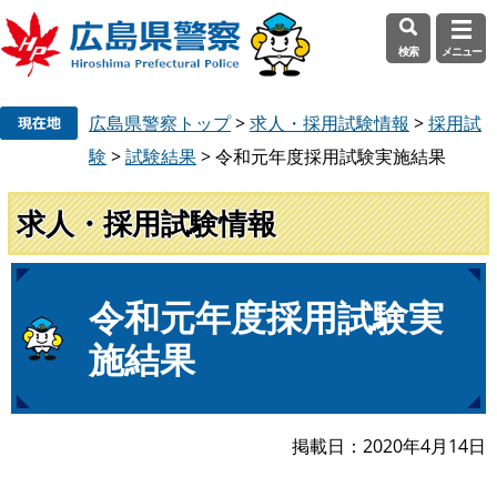
検索
メニュー
ペ
メ
広島県警察トップ
>
求人・採用試験情報
>
採用試
ー
ニ
ジ
ュ
験
>
試験結果
>
令和元年度採用試験実施結果
の
ー
先
を
求人・採用試験情報
頭
飛
で
ば
す
し
本
令和元年度採用試験実
。
て
文
本
施結果
文
へ
掲載日
2020年4月14日