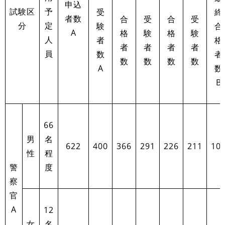
申込
試験区
予
受
終
者数
合
受
合
受
分
定
験
合
A
格
験
格
験
人
者
格
者
者
者
者
員
数
者
数
数
数
数
A
数
B
66
男
名
622
400
366
291
226
211
10
性
程
警
度
察
官
A
12
女
名