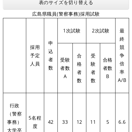
表のサイズを切り替える
広島県職員(警察事務)採用試験
1次試験
2次試験
最
終
申
採用
競
込
予定
争
合
受
者
受験
合格
人員
倍
格
験
数
者数
者数
率
者
者
A
B
A/B
数
数
行政
（警察
5名程
事務）
42
33
12
11
5
6.6
度
大学卒