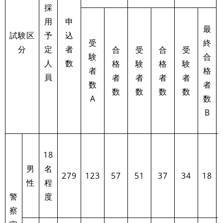
採
用
申
最
試験区
予
込
受
終
分
定
者
合
受
合
受
験
合
人
数
格
験
格
験
者
格
員
者
者
者
者
数
者
数
数
数
数
A
数
B
18
男
名
279
123
57
51
37
34
18
性
程
警
度
察