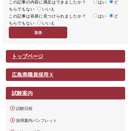
この記事の内容に満足はできましたか？
満
はい
ど
ちらでもない
足
いいえ
この記事は容易に見つけられましたか？
度
容
はい
ど
ちらでもない
易
いいえ
度
トップページ
広島県職員採用Ｘ
試験案内
試験日程
採用案内パンフレット