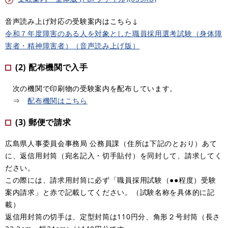
音声読み上げ対応の受験案内はこちら↓
令和７年度障害のある人を対象とした職員採用選考試験（身体障
害者・精神障害者）（音声読み上げ版）
(2) 配布機関で入手
次の機関で印刷物の受験案内を配布しています。
⇒
配布機関はこちら
(3) 郵便で請求
広島県人事委員会事務局 公務員課（住所は下記のとおり）あて
に、返信用封筒（宛名記入・切手貼付）を同封して、請求してく
ださい。
この際には、請求用封筒に必ず「職員採用試験（●●程度）受験
案内請求」と赤で記載してください。（試験名称を具体的に記
載）
返信用封筒の切手は、定型封筒は110円分、角形２号封筒（長さ