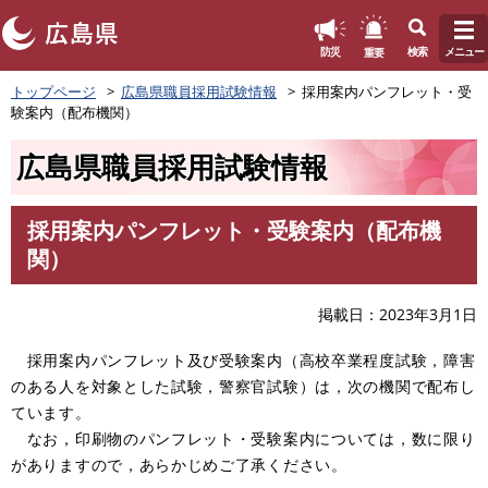
このページの本文へ
重要
防災
検索
メニュー
ペ
トップページ
広島県職員採用試験情報
採用案内パンフレット・受
ー
験案内（配布機関）
ジ
の
広島県職員採用試験情報
先
頭
で
採用案内パンフレット・受験案内（配布機
す
本
関）
。
文
掲載日
2023年3月1日
採用案内パンフレット及び受験案内（高校卒業程度試験，障害
のある人を対象とした試験，警察官試験）は，次の機関で配布し
ています。
なお，印刷物のパンフレット・受験案内については，数に限り
がありますので，あらかじめご了承ください。