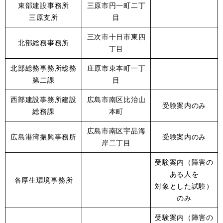
東部建設事務所
三原市円一町二丁
三原支所
目
三次市十日市東四
北部総務事務所
丁目
北部総務事務所総務
庄原市東本町一丁
第二課
目
西部建設事務所建設
広島市南区比治山
受験案内のみ
総務課
本町
広島市南区宇品海
広島港湾振興事務所
受験案内のみ
岸二丁目
受験案内（障害の
ある人を
各厚生環境事務所
対象とした試験）
のみ
受験案内（障害の