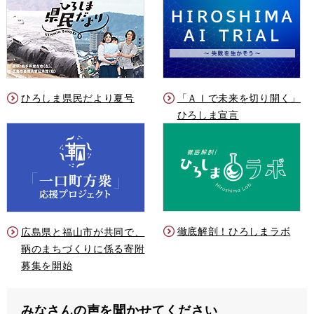
ひろしま県民だより夏号
「ＡＩで未来を切り開く」
ひろしま宣言
徹底解剖！ひろしまラボ
広島県と福山市が共同で、
鞆のまちづくりに係る寄附
募集を開始
みなさんの声を聞かせてください