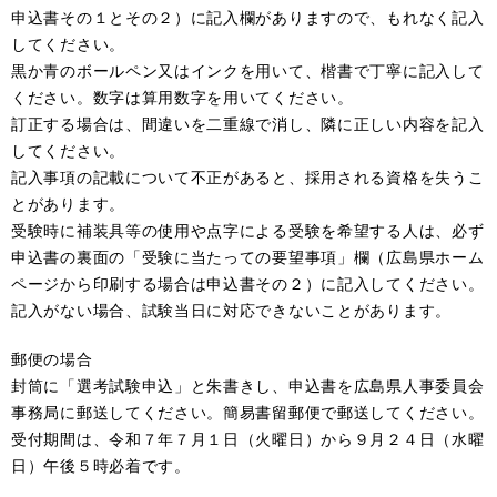
申込書その１とその２）に記入欄がありますので、もれなく記入
してください。
黒か青のボールペン又はインクを用いて、楷書で丁寧に記入して
ください。数字は算用数字を用いてください。
訂正する場合は、間違いを二重線で消し、隣に正しい内容を記入
してください。
記入事項の記載について不正があると、採用される資格を失うこ
とがあります。
受験時に補装具等の使用や点字による受験を希望する人は、必ず
申込書の裏面の「受験に当たっての要望事項」欄（広島県ホーム
ページから印刷する場合は申込書その２）に記入してください。
記入がない場合、試験当日に対応できないことがあります。
郵便の場合
封筒に「選考試験申込」と朱書きし、申込書を広島県人事委員会
事務局に郵送してください。簡易書留郵便で郵送してください。
受付期間は、令和７年７月１日（火曜日）から９月２４日（水曜
日）午後５時必着です。