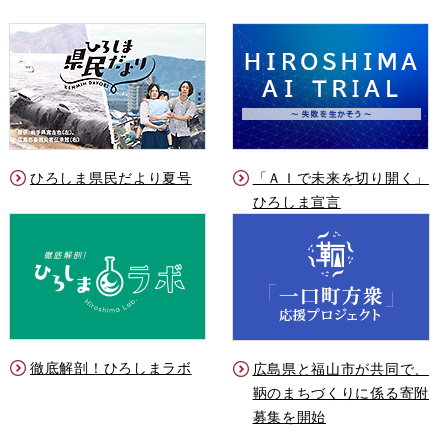
ひろしま県民だより夏号
「ＡＩで未来を切り開く」
ひろしま宣言
徹底解剖！ひろしまラボ
広島県と福山市が共同で、
鞆のまちづくりに係る寄附
募集を開始