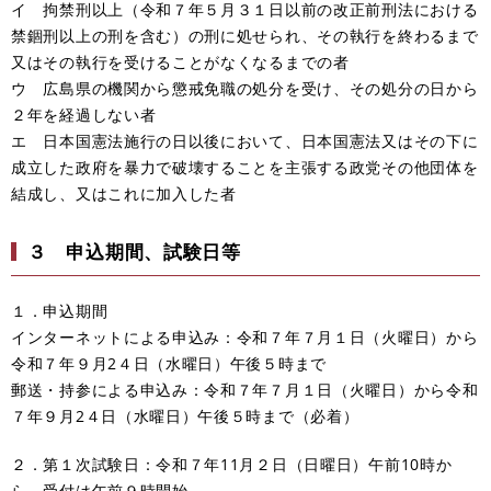
イ 拘禁刑以上（令和７年５月３１日以前の改正前刑法における
禁錮刑以上の刑を含む）の刑に処せられ、その執行を終わるまで
又はその執行を受けることがなくなるまでの者
ウ 広島県の機関から懲戒免職の処分を受け、その処分の日から
２年を経過しない者
エ 日本国憲法施行の日以後において、日本国憲法又はその下に
成立した政府を暴力で破壊することを主張する政党その他団体を
結成し、又はこれに加入した者
３ 申込期間、試験日等
１．申込期間
​インターネットによる申込み：令和７年７月１日（火曜日）から
令和７年９月2４日（水曜日）午後５時まで
郵送・持参による申込み：令和７年７月１日（火曜日）から令和
７年９月2４日（水曜日）午後５時まで（必着）
２．第１次試験日：令和７年11月２日（日曜日）午前10時か
ら 受付は午前９時開始