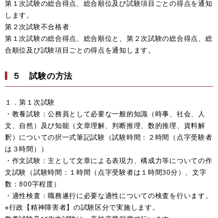
第１次試験の総合得点、総合順位及び試験項目ごとの得点を通知
します。
第２次試験不合格者
第１次試験の総合得点、総合順位と、第２次試験の総合得点、総
合順位及び試験項目ごとの得点を通知します。
５ 試験の方法
１．第１次試験
・教養試験：公務員として必要な一般的知識（時事、社会、人
文、自然）及び知能（文章理解、判断推理、数的推理、資料解
釈）についての択一式筆記試験（試験時間：２時間（点字受験者
は３時間））
・作文試験：主として文章による表現力、構成力等についての作
文試験（試験時間：１時間（点字受験者は１時間30分）、文字
数：800字程度）
・適性検査：職務遂行に必要な適性についての検査を行います。
※行政【精神障害者】の試験区分で実施します。