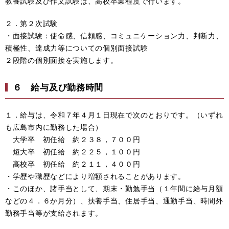
教養試験及び作文試験は、高校卒業程度で行います。
２．第２次試験
・面接試験：使命感、信頼感、コミュニケーション力、判断力、
積極性、達成力等についての個別面接試験
２段階の個別面接を実施します。
６ 給与及び勤務時間
１．給与は、令和７年４月１日現在で次のとおりです。（いずれ
も広島市内に勤務した場合）
大学卒 初任給 約２３８，７００円
短大卒 初任給 約２２５，１００円
高校卒 初任給 約２１１，４００円
・学歴や職歴などにより増額されることがあります。
・このほか、諸手当として、期末・勤勉手当（１年間に給与月額
などの４．６か月分）、扶養手当、住居手当、通勤手当、時間外
勤務手当等が支給されます。