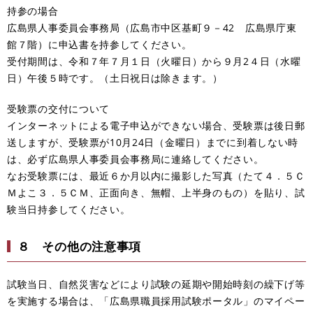
持参の場合
広島県人事委員会事務局（広島市中区基町９－42 広島県庁東
館７階）に申込書を持参してください。
受付期間は、令和７年７月１日（火曜日）から９月2４日（水曜
日）午後５時です。（土日祝日は除きます。）
受験票の交付について
インターネットによる電子申込ができない場合、受験票は後日郵
送しますが、受験票が10月24日（金曜日）までに到着しない時
は、必ず広島県人事委員会事務局に連絡してください。
なお受験票には、最近６か月以内に撮影した写真（たて４．５Ｃ
Ｍよこ３．５ＣＭ、正面向き、無帽、上半身のもの）を貼り、試
験当日持参してください。
８ その他の注意事項
試験当日、自然災害などにより試験の延期や開始時刻の繰下げ等
を実施する場合は、「広島県職員採用試験ポータル」のマイペー