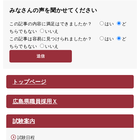
みなさんの声を聞かせてください
この記事の内容に満足はできましたか？
満
はい
ど
ちらでもない
足
いいえ
この記事は容易に見つけられましたか？
度
容
はい
ど
ちらでもない
易
いいえ
度
トップページ
広島県職員採用Ｘ
試験案内
試験日程