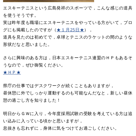
エスキーテニスという広島発祥のスポーツで，こんな感じの道具
を使うそうです。
実は昨年度も職場にエスキーテニスをやっている方がいて，ブロ
グにも掲載したのですが（
★１月25日★
），
道具を見たのは初めてで，卓球とテニスのラケットの間のような
形状だなと思いました。
さらに興味のある方は，日本エスキーテニス連盟のＨＰもあるそ
うなので，ぜひ御覧ください。
★ＨＰ★
県庁の仕事ではデスクワークが続くこともありますが，
昼休憩に外でしっかり運動するのも可能なんだなと，新しい昼休
憩の過ごし方を知りました！
明日からＧＷに入り，今年度採用試験の受験を考えている方は追
い込みに入っている頃かと思いますが，
息抜きも忘れずに，身体に気をつけてお過ごしください。