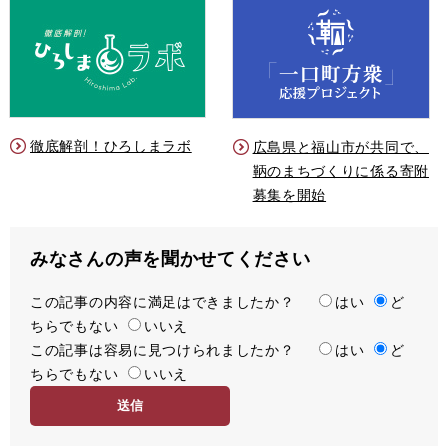
徹底解剖！ひろしまラボ
広島県と福山市が共同で、
鞆のまちづくりに係る寄附
募集を開始
みなさんの声を聞かせてください
この記事の内容に満足はできましたか？
満
はい
ど
ちらでもない
足
いいえ
この記事は容易に見つけられましたか？
度
容
はい
ど
ちらでもない
易
いいえ
度