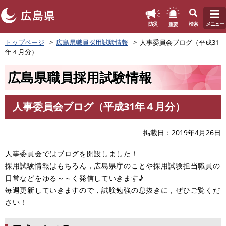
このページの本文へ
重要
防災
検索
メニュー
ペ
トップページ
広島県職員採用試験情報
人事委員会ブログ（平成31
ー
年４月分）
ジ
の
広島県職員採用試験情報
先
頭
で
人事委員会ブログ（平成31年４月分）
す
本
。
文
掲載日
2019年4月26日
人事委員会ではブログを開設しました！
採用試験情報はもちろん，広島県庁のことや採用試験担当職員の
日常などをゆる～～く発信していきます♪
毎週更新していきますので，試験勉強の息抜きに，ぜひご覧くだ
さい！