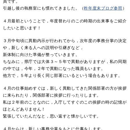
員です。
引越し後の執務室にも慣れてきました。（
昨年度末ブログ参照
）
４月最初ということで，年度替わりのこの時期の出来事をご紹介
したいと思います！
３月中旬頃に異動内示が行われてから，次年度の事務分掌の決定
や，新しく来る人への説明や引継ぎなど，
新体制に向けた準備が整っていきます。
ちなみに，県庁では大体３～５年で異動がありますが，私の同期
の中では，今年，２年で異動になった職員もいます。
他方で，５年より長く同じ部署にいるという場合もあります。
４月の仕事始めすぐは，新しく異動してきた関係部署の方が挨拶
に来られたり，関係部署に挨拶に行ったりします。
私は２年前のことなのに，入庁してすぐのこの挨拶の時の記憶が
ほとんどありません！
緊張していたんだなと，思い返すと懐かしいです。
４月からは，新しい事務分掌をもとに仕事をします。