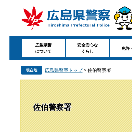
ペ
メ
ー
ニ
ジ
ュ
の
ー
先
を
頭
飛
広島県警
安全安心な
で
ば
免許
について
くらし
す
し
。
て
本
広島県警察トップ
>
佐伯警察署
文
へ
佐伯警察署