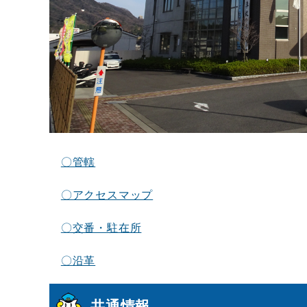
〇管轄
〇アクセスマップ
〇交番・駐在所
〇沿革
共通情報