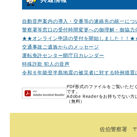
自動音声案内の導入・交番等の連絡先の統一につ
警察署等窓口の受付時間変更への御理解・御協力
★★オンライン申請の受付を開始しました！！★
交通事故ご遺族からのメッセージ
運転免許センター開庁日カレンダー
特殊詐欺 犯人の音声
令和６年能登半島地震の被災者に対する特例措置
PDF形式のファイルをご覧いただく場
です。
Adobe Readerをお持ちで
（無料）
佐伯警察署 〒7