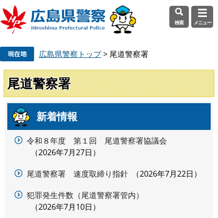
検索
メニュー
ペ
メ
広島県警察トップ
>
尾道警察署
ー
ニ
ジ
ュ
の
ー
尾道警察署
先
を
頭
飛
で
ば
新着情報
本
す
し
文
。
て
令和８年度 第１回 尾道警察署協議会
本
2026年7月27日
文
へ
尾道警察署 速度取締り指針
2026年7月22日
犯罪発生件数（尾道警察署管内）
2026年7月10日