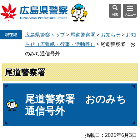
検索
メニュー
ペ
メ
広島県警察トップ
>
尾道警察署
>
お知らせ
>
お知
ー
ニ
ジ
ュ
らせ（広報紙・行事・活動等）
>
尾道警察署 お
の
ー
のみち通信号外
先
を
頭
飛
尾道警察署
で
ば
す
し
。
て
本
本
尾道警察署 おのみち
文
文
通信号外
へ
掲載日
2026年6月3日