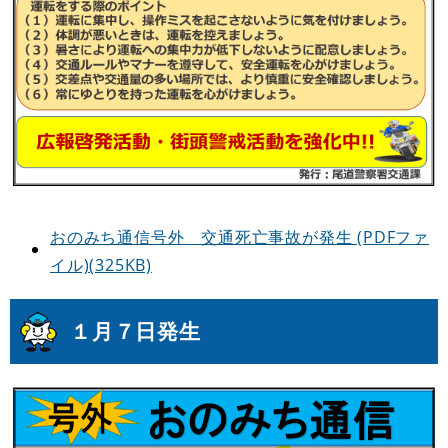
おのみち通信号外 交通死亡事故が発生 (PDFファ
イル)(325KB)
１月７日発生