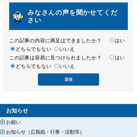
みなさんの声を聞かせてくだ
さい
この記事の内容に満足はできましたか？
満
はい
足
どちらでもない
いいえ
この記事は容易に見つけられましたか？
度
容
はい
易
どちらでもない
いいえ
度
お知らせ
お願い
お知らせ（広報紙・行事・活動等）