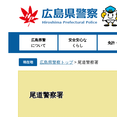
ペ
メ
ー
ニ
ジ
ュ
の
ー
先
を
頭
飛
広島県警
安全安心な
で
ば
免許
について
くらし
す
し
。
て
本
広島県警察トップ
>
尾道警察署
文
へ
尾道警察署