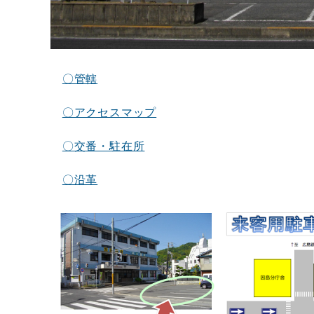
〇管轄
〇アクセスマップ
〇交番・駐在所
〇沿革