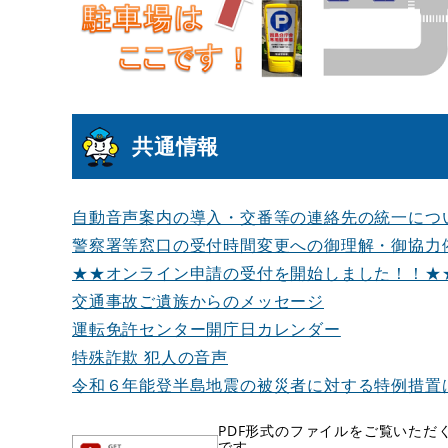
共通情報
自動音声案内の導入・交番等の連絡先の統一につ
警察署等窓口の受付時間変更への御理解・御協力
★★オンライン申請の受付を開始しました！！★
交通事故ご遺族からのメッセージ
運転免許センター開庁日カレンダー
特殊詐欺 犯人の音声
令和６年能登半島地震の被災者に対する特例措置
PDF形式のファイルをご覧いただく場
です。