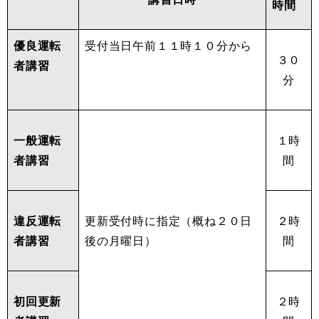
時間
優良運転
受付当日午前１１時１０分から
３０
者講習
分
一般運転
１時
者講習
間
違反運転
更新受付時に指定（概ね２０日
２時
者講習
後の月曜日）
間
初回更新
２時