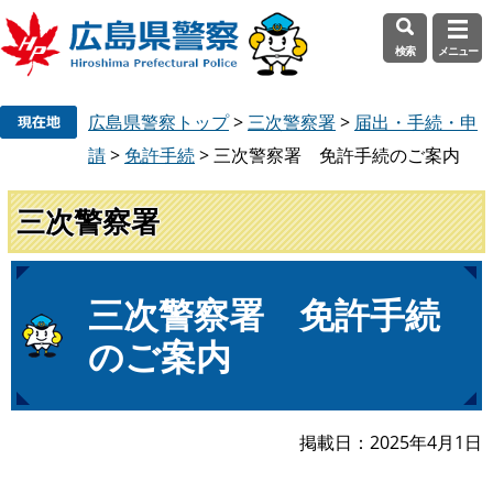
検索
メニュー
ペ
メ
広島県警察トップ
>
三次警察署
>
届出・手続・申
ー
ニ
ジ
ュ
請
>
免許手続
>
三次警察署 免許手続のご案内
の
ー
先
を
三次警察署
頭
飛
で
ば
す
し
本
三次警察署 免許手続
。
て
文
本
のご案内
文
へ
掲載日
2025年4月1日