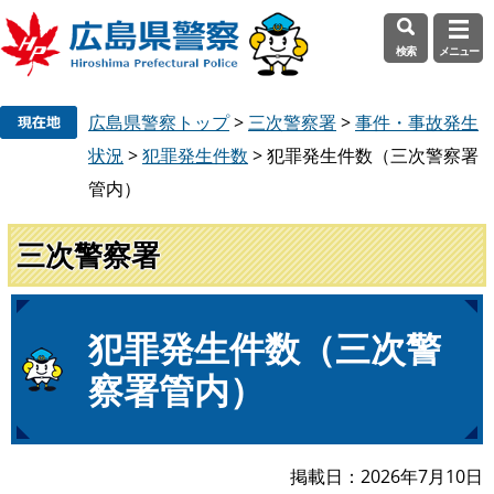
検索
メニュー
ペ
メ
広島県警察トップ
>
三次警察署
>
事件・事故発生
ー
ニ
ジ
ュ
状況
>
犯罪発生件数
>
犯罪発生件数（三次警察署
の
ー
管内）
先
を
頭
飛
三次警察署
で
ば
す
し
。
て
本
本
犯罪発生件数（三次警
文
文
察署管内）
へ
掲載日
2026年7月10日