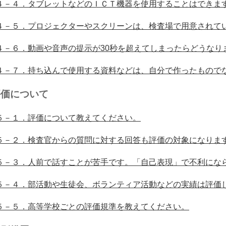
４－４．タブレットなどのＩＣＴ機器を使用することはできま
４－５．プロジェクターやスクリーンは、検査場で用意されて
４－６．動画や音声の提示が30秒を超えてしまったらどうなり
４－７．持ち込んで使用する資料などは、自分で作ったもので
評価について
５－１．評価について教えてください。
５－２．検査官からの質問に対する回答も評価の対象になりま
５－３．人前で話すことが苦手です。「自己表現」で不利にな
５－４．部活動や生徒会、ボランティア活動などの実績は評価
５－５．高等学校ごとの評価規準を教えてください。