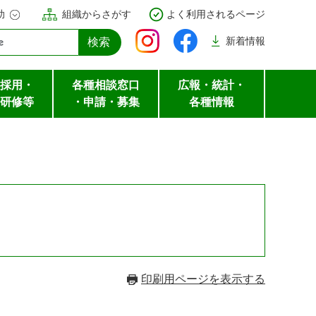
助
組織からさがす
よく利用されるページ
新着
情報
採用・
各種相談窓口
広報・統計・
研修等
・申請・募集
各種情報
印刷用ページを表示する