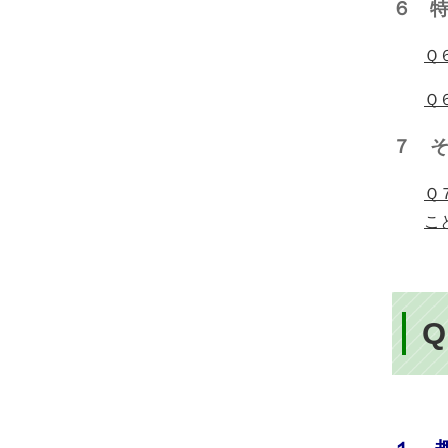
６ 
Ｑ
Ｑ
７ 
Ｑ
こ