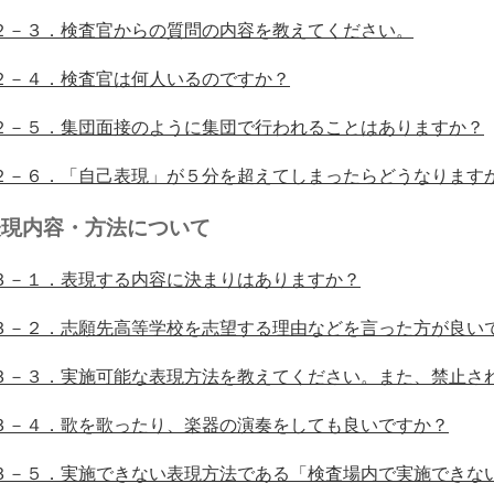
２－３．検査官からの質問の内容を教えてください。
２－４．検査官は何人いるのですか？
２－５．集団面接のように集団で行われることはありますか？
２－６．「自己表現」が５分を超えてしまったらどうなります
表現内容・方法について
３－１
．表現する内容に決まりはありますか？
３－２
．志願先高等学校を志望する理由などを言った方が良い
３－３．
実施可能な表現方法を教えてください。また、禁止さ
３－４．
歌を歌ったり、楽器の演奏をしても良いですか？
３－５．
実施できない表現方法である「検査場内で実施できな