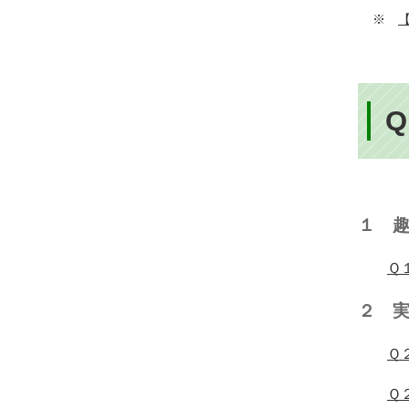
ベ
※
ン
ト・
取
組
ピ
ッ
１ 
ク
ア
Ｑ
ッ
２ 
プ
Ｑ
Ｑ