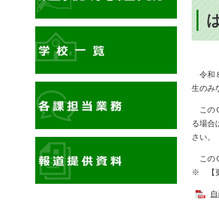
令和８
生のみ
このＱ
る場合
さい。
このＱ
※ 【
自
イ