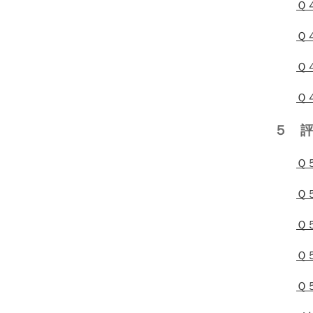
Ｑ
Ｑ
Ｑ
Ｑ
５ 
Ｑ
Ｑ
Ｑ
Ｑ
Ｑ