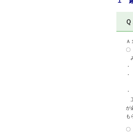
１ 
Ｑ
Ａ
〇
み
・
・
「
・
工
が
も
〇