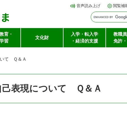
メ
本文へ
音声読み上げ
閲覧補
ニ
ュ
ー
教育・
入学・転入学
教職員
を
文化財
学習
・経済的支援
免許・
飛
ば
いて Ｑ＆Ａ
し
て
自己表現について Ｑ＆Ａ