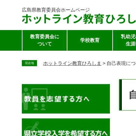
広島県教育委員会
ホームページ
教育委員会に
乳幼児
学校教育
ついて
生涯
ペ
ー
ホットライン教育ひろしま
>
自己表現につ
現在地
ジ
の
本
先
文
頭
で
す。