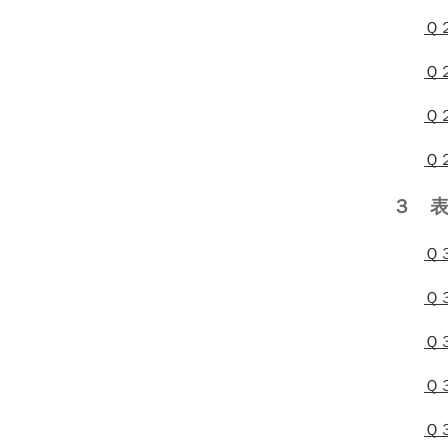
Ｑ
Ｑ
Ｑ
Ｑ
３
Ｑ
Ｑ
Ｑ
Ｑ
Ｑ