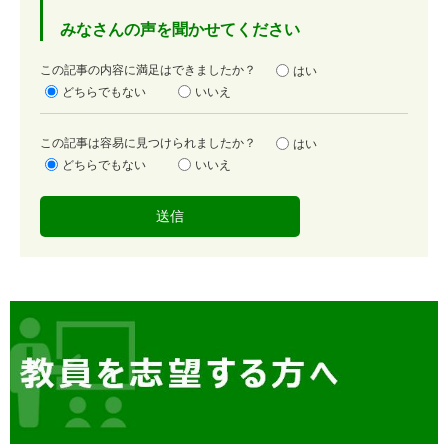
みなさんの声を聞かせてください
満
この記事の内容に満足はできましたか？
はい
足
どちらでもない
いいえ
度
容
この記事は容易に見つけられましたか？
はい
易
どちらでもない
いいえ
度