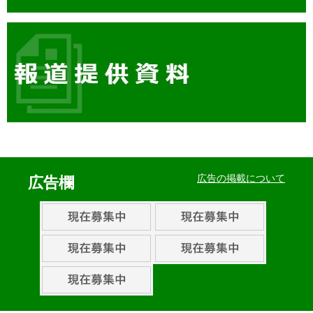
イ
ベ
広告の掲載について
広告欄
ン
ト・
取
組
ピ
ッ