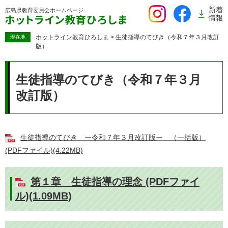
ペ
新着
広島県教育委員会
ホームページ
ー
情報
ジ
の
ホットライン教育ひろしま
>
生徒指導のてびき（令和７年３月改訂
現在地
版）
先
頭
本
で
文
生徒指導のてびき（令和７年３月
す。
改訂版）
生徒指導のてびき ー令和７年３月改訂版ー （一括版）
(PDFファイル)(4.22MB)
第１章 生徒指導の理念 (PDFファイ
ル)(1.09MB)