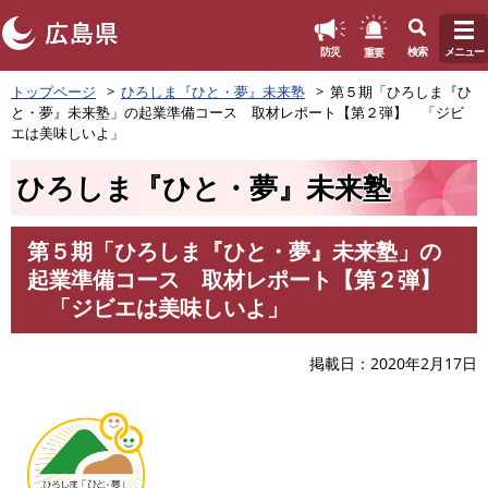
このページの本文へ
重要
防災
検索
メニュー
ペ
トップページ
ひろしま『ひと・夢』未来塾
第５期「ひろしま『ひ
ー
と・夢』未来塾」の起業準備コース 取材レポート【第２弾】 「ジビ
ジ
エは美味しいよ」
の
先
ひろしま『ひと・夢』未来塾
頭
で
す
第５期「ひろしま『ひと・夢』未来塾」の
。
本
起業準備コース 取材レポート【第２弾】
文
「ジビエは美味しいよ」
掲載日
2020年2月17日