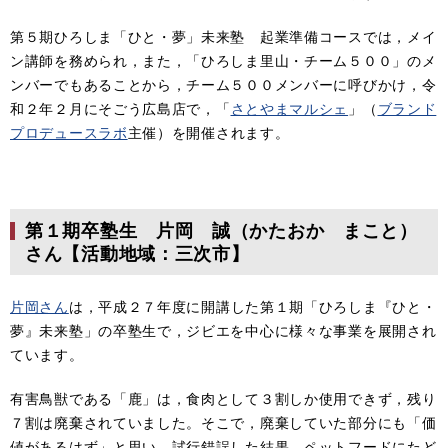
第５期ひろしま「ひと・夢」未来塾 起業準備コースでは，メイ
ン講師を務められ，また，「ひろしま里山・チーム５００」のメ
ンバーでもあることから，チーム５００メンバーに呼びかけ，令
和２年２月にそごう広島店で，「
さとやまマルシェ
」（
ブランド
プロデュースラボ
主催）を開催されます。
第１期卒塾生 片岡 誠（かたおか まこと）
さん【活動地域：三次市】
片岡さん
は，平成２７年度に開講した第１期「ひろしま『ひと・
夢』未来塾」の卒塾生で，ジビエを中心に様々な事業を展開され
ています。
有害鳥獣である「鹿」は，食肉として３割しか使用できず，残り
７割は廃棄されていました。そこで，廃棄していた部分にも「価
値があるはず」と思い，試行錯誤した結果，ペットフードにたど