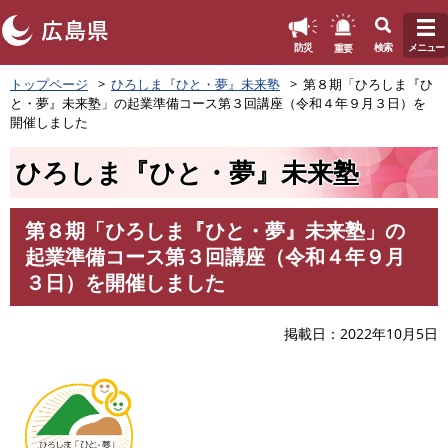
このページの本文へ
重要
防災
検索
メニュー
ペ
トップページ
ひろしま『ひと・夢』未来塾
第８期「ひろしま『ひ
ー
と・夢』未来塾」の起業準備コース第３回講座（令和４年９月３日）を
ジ
開催しました
の
先
ひろしま『ひと・夢』未来塾
頭
で
す
第８期「ひろしま『ひと・夢』未来塾」の
。
本
起業準備コース第３回講座（令和４年９月
文
３日）を開催しました
掲載日
2022年10月5日