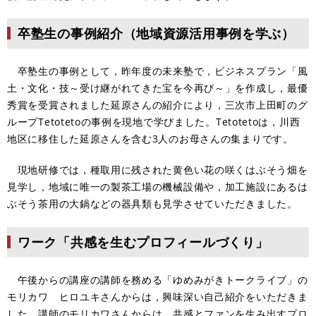
卒塾生の事例紹介（地域資源活用事例を学ぶ）
卒塾生の事例として，昨年度の未来塾で，ビジネスプラン「風
土・文化・技～受け継がれてきた宝を今再び～」を作成し，最優
秀賞を受賞されました延原さんの紹介により，三次市上田町のグ
ループTetotetoの事例を現地で学びました。Tetotetoは，川西
地区に移住した延原さんを含む3人のお母さんの集まりです。
現地研修では，種取用に残された黄色い花の咲くはぶそう畑を
見学し，地域に唯一の製茶工場の機械設備や，加工施設にあるは
ぶそう茶用の大鍋などの器具類も見学させていただきました。
ワーク「共感を生むプロフィールづくり」
午後からの講座の講師を務める「ゆめみがきトークライブ」の
モリカワ ヒロユキさんからは，興味深い自己紹介をいただきま
した。講師のモリカワさんからは，共感とファンを生み出すプロ