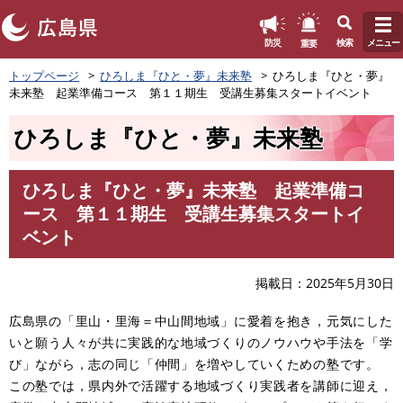
このページの本文へ
重要
防災
検索
メニュー
ペ
トップページ
ひろしま『ひと・夢』未来塾
ひろしま『ひと・夢』
ー
未来塾 起業準備コース 第１１期生 受講生募集スタートイベント
ジ
の
ひろしま『ひと・夢』未来塾
先
頭
で
ひろしま『ひと・夢』未来塾 起業準備コ
す
本
ース 第１１期生 受講生募集スタートイ
。
文
ベント
掲載日
2025年5月30日
広島県の「里山・里海＝中山間地域」に愛着を抱き，元気にした
いと願う人々が共に実践的な地域づくりのノウハウや手法を「学
び」ながら，志の同じ「仲間」を増やしていくための塾です。
この塾では，県内外で活躍する地域づくり実践者を講師に迎え，