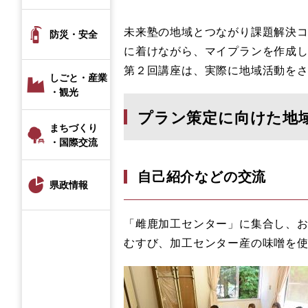
​未来塾の地域とつながり課題解決
防災・安全
に着けながら、マイプランを作成
第２回講座は、実際に地域活動を
しごと・産業
・観光
プラン策定に向けた地
まちづくり
・国際交流
自己紹介などの交流
県政情報
「雌鹿加工センター」に集合し、
むすび、加工センター産の味噌を