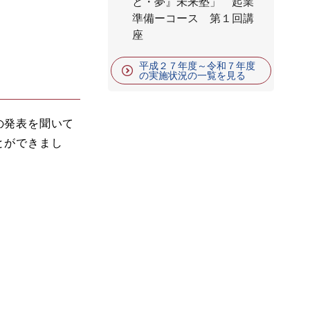
と・夢』未来塾」 起業
準備ーコース 第１回講
座
平成２７年度～令和７年度
の実施状況の一覧を見る
の発表を聞いて
とができまし