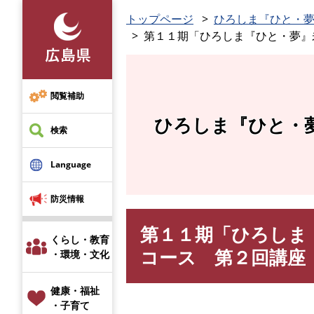
ペ
トップページ
ひろしま『ひと・
ー
第１１期「ひろしま『ひと・夢』
ジ
の
先
頭
閲覧補助
で
ひろしま『ひと・
す
検索
。
Language
防災情報
第１１期「ひろしま
本
くらし・教育
文
コース 第２回講座
・環境・文化
健康・福祉
・子育て