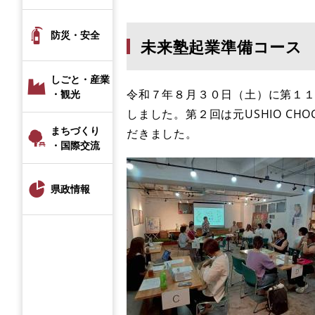
防災・安全
未来塾起業準備コース
しごと・産業
令和７年８月３０日（土）に第１
・観光
しました。第２回は元USHIO CH
まちづくり
だきました。
・国際交流
県政情報