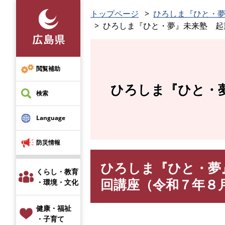
ペ
トップページ
ひろしま『ひと・
ー
ひろしま『ひと・夢』未来塾 起
ジ
の
先
頭
閲覧補助
で
ひろしま『ひと・
す
検索
。
Language
防災情報
ひろしま『ひと・夢
本
くらし・教育
文
回講座（令和７年８
・環境・文化
健康・福祉
・子育て