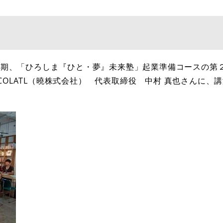
１期、「ひろしま『ひと・夢』未来塾」起業準備コースの第
OCOLATL（曉株式会社） 代表取締役 中村 真也さんに、