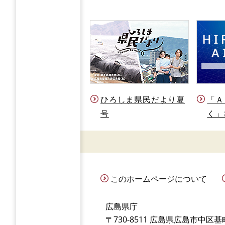
ひろしま県民だより夏
「Ａ
号
く」
このホームページについて
広島県庁
〒730-8511 広島県広島市中区基町