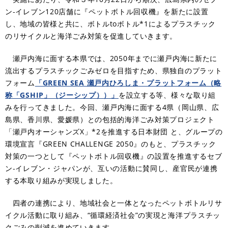
ン‐イレブン120店舗に『ペットボトル回収機』を新たに設置
し、地域の皆様と共に、ボトルtoボトル*1によるプラスチック
のリサイクルと海洋ごみ対策を促進していきます。
瀬戸内海に面する本県では、2050年までに瀬戸内海に新たに
流出するプラスチックごみゼロを目指すため、県独自のプラット
フォーム
「GREEN SEA 瀬戸内ひろしま・プラットフォーム（略
称「GSHIP」（ジーシップ））」
を設立する等、様々な取り組
みを行ってきました。
今回、瀬戸内海に面す
る4県（岡山県、広
島県、香川県、愛媛県）との包括的海洋ごみ対策プロジェクト
「瀬戸内オーシャンズX」*2を推進する日本財団 と、グループの
環境宣言『GREEN CHALLENGE 2050』のもと、プラスチック
対策の一つとして『ペットボトル回収機』の設置を推進するセブ
ン‐イレブン・ジャパンが、互いの活動に賛同し、産官民が連携
する本取り組みが実現しました。
四者の連携により、地域社会と一体となったペットボトルリサ
イクル活動に取り組み、“循環経済社会”の実現と海洋プラスチッ
クごみの削減を進めていきます。