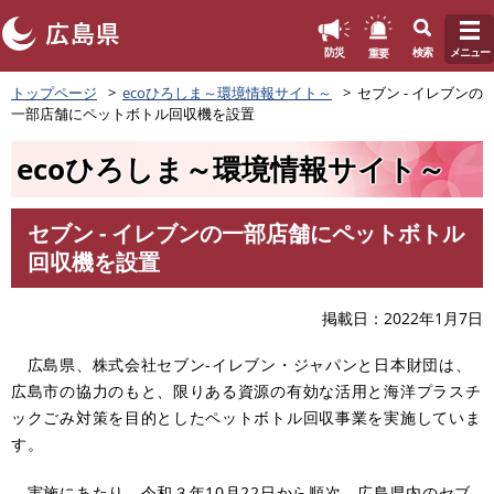
このページの本文へ
重要
防災
検索
メニュー
ペ
トップページ
ecoひろしま～環境情報サイト～
セブン - イレブンの
ー
一部店舗にペットボトル回収機を設置
ジ
の
ecoひろしま～環境情報サイト～
先
頭
で
セブン - イレブンの一部店舗にペットボトル
す
本
回収機を設置
。
文
掲載日
2022年1月7日
広島県、株式会社セブン‐イレブン・ジャパンと日本財団は、
広島市の協力のもと、限りある資源の有効な活用と海洋プラスチ
ックごみ対策を目的としたペットボトル回収事業を実施していま
す。
実施にあたり、令和３年10月22日から順次、広島県内のセブ