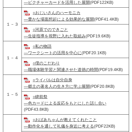
―ピクチャーカードを活用した展開
(PDF122KB)
○おじいさんのハーモニカ
―豊かな場面想起による効果的な展開
(PDF41.4KB)
１－３
○河原でのできごと
―生徒指導を視野に入れた取組み
(PDF19.6KB)
○私の物語
―ワークシートの活用を中心に
(PDF20.1KB)
１－４
○僕のこだわり
―職場体験学習と関連させた道徳の時間
(PDF19.4KB)
○ライバルは自分自身
―郷土の著名人の生き方に学ぶ展開
(PDF20.8KB)
１－５
○碑前祭
―色カードによる反応をもとにした話し合い
(PDF43.8KB)
○おばあちゃんが教えてくれたこと
―動作化を通して礼儀を身近に考える
(PDF22KB)