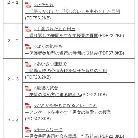
２－１
○たそがれ
―「語りかけ」と「話し合い」を中心とした展開
(PDF56.2KB)
○手渡された五百円玉
―繰り返しの発問を生かす授業の展開
(PDF22.2KB)
２－２
○ぼくの気持ち
―保護者参加型の道徳の時間の取組み
(PDF57.8KB)
○あいさつ運動で
―登場人物の心情表現を伏せた資料の活用
(PDF23.2KB)
２－３
○最後の試合
―友情の深め方に迫る取組み
(PDF22.1KB)
○だれかを好きになるということ
―アンケートを生かす「男女の敬愛」の授業
(PDF42.8KB)
２－４
○チームワーク
―男女共同参画社会を意識した取組み
(PDF22.8KB)