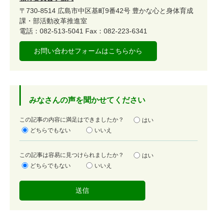
〒730-8514
広島市中区基町9番42号
豊かな心と身体育成
課・部活動改革推進室
電話：082-513-5041
Fax：082-223-6341
お問い合わせフォームはこちらから
みなさんの声を聞かせてください
満
この記事の内容に満足はできましたか？
はい
足
どちらでもない
いいえ
度
容
この記事は容易に見つけられましたか？
はい
易
どちらでもない
いいえ
度