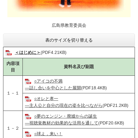
広島県教育委員会
表のサイズを切り替える
＜はじめに＞
(PDF4.21KB)
内容項
資料名及び副題
目
○アイコの不満
―話し合いを中心とした展開
(PDF18.4KB)
１－１
○オレと孝一
―主人公と自分の現在の姿を比べながら
(PDF21.2KB)
○夢のエンジン・廃墟からの誕生
―視聴覚教材の効果的な活用を通して
(PDF20.6KB)
１－２
○球よ，来い！