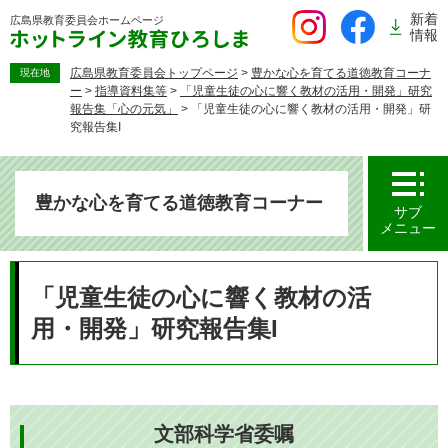
ペ
新着
広島県教育委員会
ホームページ
ー
情報
ジ
の
広島県教育委員会トップページ
>
豊かな心を育てる道徳教育コーナ
現在地
ー
>
指導資料集等
>
「児童生徒の心に響く教材の活用・開発」研究
先
報告集「心の元気」
>
「児童生徒の心に響く教材の活用・開発」研
頭
究報告集I
で
す。
豊かな心を育てる道徳教育コーナー
サブ
メニュー
本
文
「児童生徒の心に響く教材の活
用・開発」研究報告集I
文部科学省委嘱